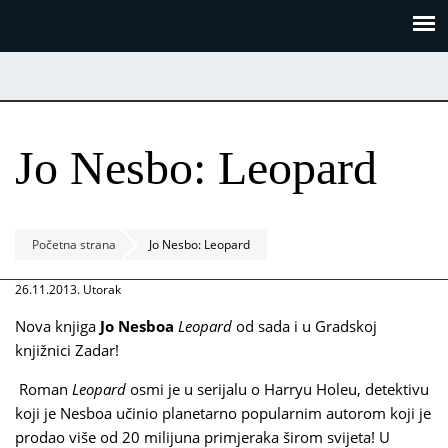
Skoči
Panel za upravljanje kolačićima
na
glavni
sadržaj
Jo Nesbo: Leopard
Početna strana
Jo Nesbo: Leopard
26.11.2013. Utorak
Nova knjiga
Jo Nesboa
Leopard
od sada i u Gradskoj
knjižnici Zadar!
Roman
Leopard
osmi je u serijalu o Harryu Holeu, detektivu
koji je Nesboa učinio planetarno popularnim autorom koji je
prodao više od 20 milijuna primjeraka širom svijeta! U