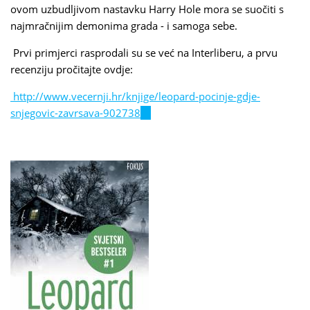
ovom uzbudljivom nastavku Harry Hole mora se suočiti s
najmračnijim demonima grada - i samoga sebe.
Prvi primjerci rasprodali su se već na Interliberu, a prvu
recenziju pročitajte ovdje:
http://www.vecernji.hr/knjige/leopard-pocinje-gdje-
snjegovic-zavrsava-902738
(link
is
external)