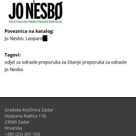
Poveznica na katalog:
Jo Nesbo: Leopard
(link
is
external)
Tagovi:
odjel za odrasle
preporuka za čitanje
preporuka za odrasle
Jo Nesbo
Gradska knjižnica Zadar
Stjepana Radića 11b
23000 Zadar
Hrvatska
+385 (23) 301-103