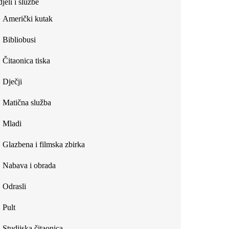
jeli i službe
external)
Američki kutak
Bibliobusi
Čitaonica tiska
Dječji
Matična služba
Mladi
Glazbena i filmska zbirka
Nabava i obrada
Odrasli
Pult
Studijska čitaonica