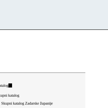
talog
(link
is
upni katalog
external)
Skupni katalog Zadarske županije