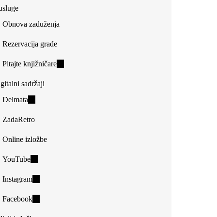
usluge
Obnova zaduženja
Rezervacija građe
Pitajte knjižničare
(link
is
gitalni sadržaji
external)
Delmata
(link
is
ZadaRetro
external)
Online izložbe
YouTube
(link
is
Instagram
(link
external)
is
Facebook
(link
external)
is