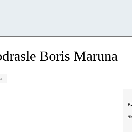
 odrasle Boris Maruna
na
Ka
Sk