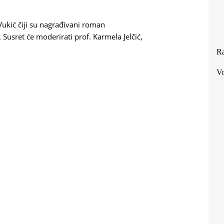
Vukić čiji su nagrađivani roman
. Susret će moderirati prof. Karmela Jelčić,
Ra
Vo