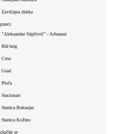
Zavičajna zbirka
ranci
"Aleksandar Stipčević" - Arbanasi
Bili brig
Crno
Grad
Ploča
Stacionari
Stanica Bokanjac
Stanica Kožino
ljučite se