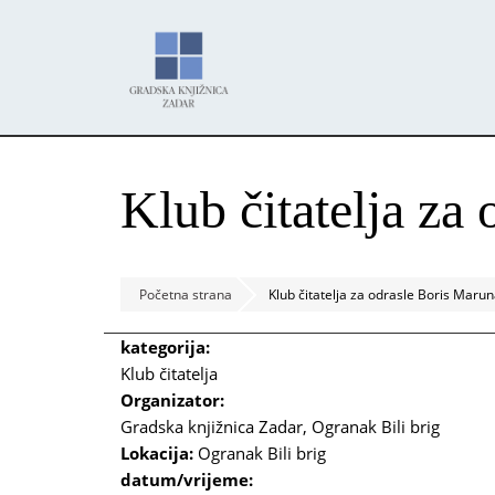
Skoči
Panel za upravljanje kolačićima
na
glavni
sadržaj
Klub čitatelja za
Početna strana
Klub čitatelja za odrasle Boris Maru
kategorija:
Klub čitatelja
Organizator:
Gradska knjižnica Zadar, Ogranak Bili brig
Lokacija:
Ogranak Bili brig
datum/vrijeme: