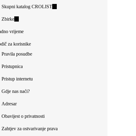
Skupni katalog CROLIST
(link
is
Zbirke
(link
external)
is
dno vrijeme
external)
dič za korisnike
Pravila posudbe
Pristupnica
Pristup internetu
Gdje nas naći?
Adresar
Obavijest o privatnosti
Zahtjev za ostvarivanje prava