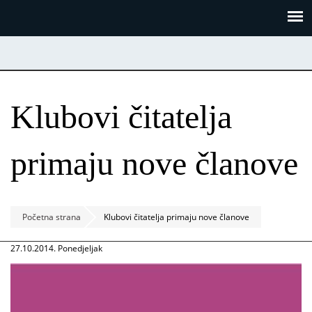
Skoči
Panel za upravljanje kolačićima
na
glavni
sadržaj
Klubovi čitatelja
primaju nove članove
Početna strana
Klubovi čitatelja primaju nove članove
27.10.2014. Ponedjeljak