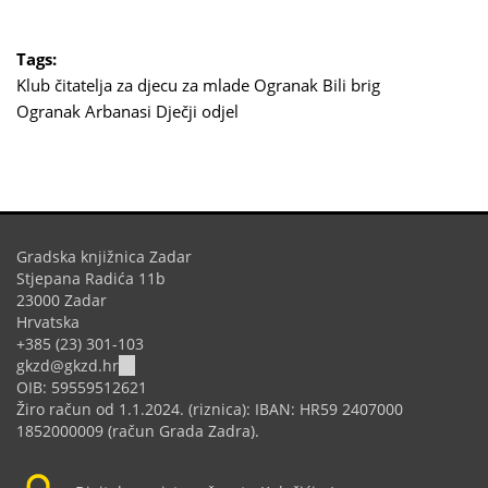
Tags:
Klub čitatelja
za djecu
za mlade
Ogranak Bili brig
Ogranak Arbanasi
Dječji odjel
Gradska knjižnica Zadar
Stjepana Radića 11b
23000 Zadar
Hrvatska
+385 (23) 301-103
(link
gkzd@gkzd.hr
sends
OIB: 59559512621
e-
Žiro račun od 1.1.2024. (riznica): IBAN: HR59 2407000
mail)
1852000009 (račun Grada Zadra).