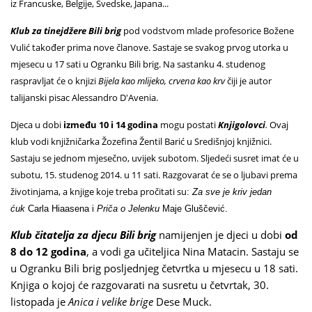
iz Francuske, Belgije, Švedske, Japana...
Klub za tinejdžere Bili brig
pod vodstvom mlade profesorice Božene
Vulić također prima nove članove. Sastaje se svakog prvog utorka u
mjesecu u 17 sati u Ogranku Bili brig. Na sastanku 4. studenog
raspravljat će o knjizi
Bijela kao mlijeko, crvena kao krv
čiji je autor
talijanski pisac Alessandro D'Avenia.
Djeca u dobi
između 10 i 14 godina
mogu postati
Knjigolovci
.
Ovaj
klub vodi knjižničarka Žozefina Žentil Barić u Središnjoj knjižnici.
Sastaju se jednom mjesečno, uvijek subotom. Sljedeći susret imat će u
subotu, 15. studenog 2014. u 11 sati. Razgovarat će se o ljubavi prema
životinjama, a knjige koje treba pročitati su
:
Za sve je kriv jedan
ćuk
Carla Hiaasena i
Priča o Jelenku
Maje Gluščević.
Klub čitatelja za djecu Bili brig
namijenjen je djeci u dobi
od
8 do 12 godina
, a vodi ga učiteljica Nina Matacin. Sastaju se
u Ogranku Bili brig posljednjeg četvrtka u mjesecu u 18 sati.
Knjiga o kojoj će razgovarati na susretu u četvrtak, 30.
listopada je
Anica i velike brige
Dese Muck.