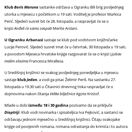
Klub
Boris Maruna
sastanke održava u Ogranku Bili brig posljednjeg
utorka u mjesecu s početkom u 19 sati. Voditelj je profesor Markica
Perić. Sljedeći susret bit će 28. listopada, a raspravljat će se o
knjizi
Anđeli će samo zaspati
Merite Arslani.
U Ogranku Arbanasi
sastaje se klub pod vodstvom knjižničarke
Lucije Perović. Sljedeći susret imat će u četvrtak, 30 listopada u 19 sati,
a povodom Mjeseca hrvatske knjige razgovarat će se o knjizi
Ljubav
malim slovima
Francesca Mirallesa.
U Središnjoj knjižnici
se svakog posljednjeg ponedjeljka u mjesecu
sastaje
klub
Jedan
,
a vodi ga pisac Želimir Periš. Na sastanku 27.
listopada u 19.30 sati u Čitaonici dnevnog tiska raspravljat će o
dojmovima nakon čitanja
Velike bilježnice
Agote Kristof.
Mlade u dobi
između
18 i 30 godina
pozivamo da se priključe
Dioptriji
. Klub vodi novinarka i spisateljica Iva Pejković, a sastanci se
održavaju jednom mjesečno u Središnjoj knjižnici. Čitaju svakojake
knjige od povijesnih romana, romana odrastanja do krimića i to autora