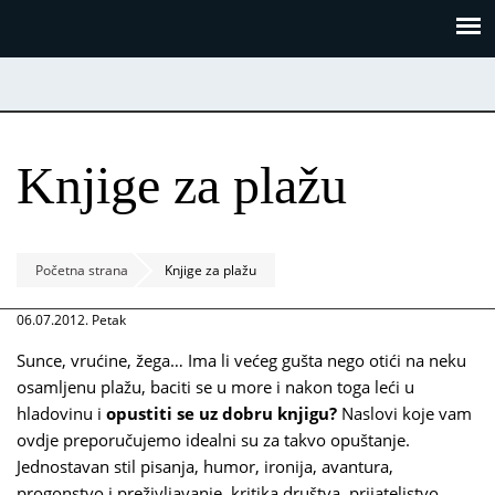
Skoči
Panel za upravljanje kolačićima
na
glavni
sadržaj
Knjige za plažu
Početna strana
Knjige za plažu
06.07.2012. Petak
Sunce, vrućine, žega… Ima li većeg gušta nego otići na neku
osamljenu plažu, baciti se u more i nakon toga leći u
hladovinu i
opustiti se uz dobru knjigu?
Naslovi koje vam
ovdje preporučujemo idealni su za takvo opuštanje.
Jednostavan stil pisanja, humor, ironija, avantura,
progonstvo i preživljavanje, kritika društva, prijateljstvo,