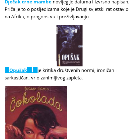
Dječak crne mambe
novijeg je datuma i izvrsno napisan.
Priča je to o posljedicama koje je Drugi svjetski rat ostavio
na Afriku, o progonstvu i preživljavanju.
(link
Opušak
(link
(link
je kritika društvenih normi, ironičan i
is
sarkastičan, vrlo zanimljivog zapleta.
is
is
external)
external)
external)