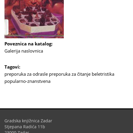
Poveznica na katalog:
Galerija naslovnica
Tagovi:
preporuka za odrasle
preporuka za čitanje
beletristika
popularno-znanstvena
Gradska knjižnica Zadar
Stjepana Radića 11b
23000 Zadar