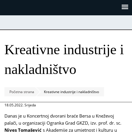
Skoči
Panel za upravljanje kolačićima
na
glavni
sadržaj
Kreativne industrije i
nakladništvo
Početna strana
Kreativne industrije i nakladništvo
18.05.2022. Srijeda
Danas je u Koncertnoj dvorani braće Bersa u Kneževoj
palači, u organizaciji Ogranka Grad GKZD, izv. prof. dr. sc.
Nives Tomašević
s Akademije za umjetnost i kulturu u