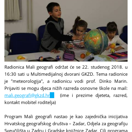
Radionica Mali geografi održat će se 22. studenog 2018. u
16:30 sati u Multimedijalnoj dvorani GKZD. Tema radionice
je "meteorologija", a radionicu vodi prof. Dinko Marin.
Prijaviti se mogu djeca nižih razreda osnovne škole na mail:
mali.geografi@gkzd.hr
(link
(ime i prezime djeteta, razred,
kontakt mobitel roditelja)
sends
e-
Program Mali geografi nastao je kao zajednička inicijativa
mail)
Hrvatskog geografskog društva – Zadar, Odjela za geografiju
Sveučilišta u Zadru i Gradske knjižnice Zadar. Cilj programa