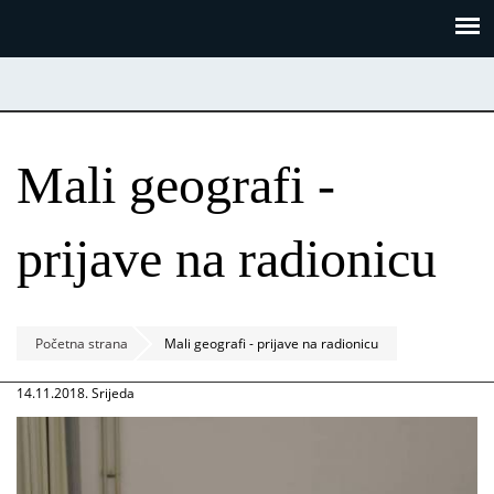
Skoči
Panel za upravljanje kolačićima
na
glavni
sadržaj
Mali geografi -
prijave na radionicu
Početna strana
Mali geografi - prijave na radionicu
14.11.2018. Srijeda