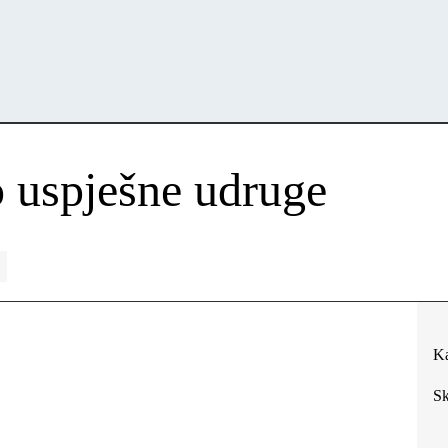
o uspješne udruge
Ka
Sk