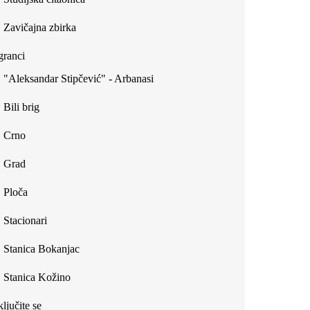
Zavičajna zbirka
ranci
"Aleksandar Stipčević" - Arbanasi
Bili brig
Crno
Grad
Ploča
Stacionari
Stanica Bokanjac
Stanica Kožino
ljučite se