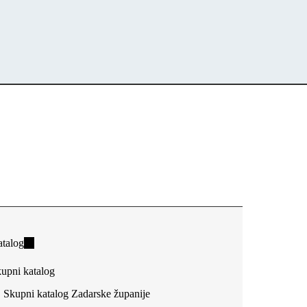
talog
(link
is
upni katalog
external)
Skupni katalog Zadarske županije