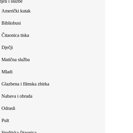
jeli i službe
external)
Američki kutak
Bibliobusi
Čitaonica tiska
Dječji
Matična služba
Mladi
Glazbena i filmska zbirka
Nabava i obrada
Odrasli
Pult
Studijska čitaonica