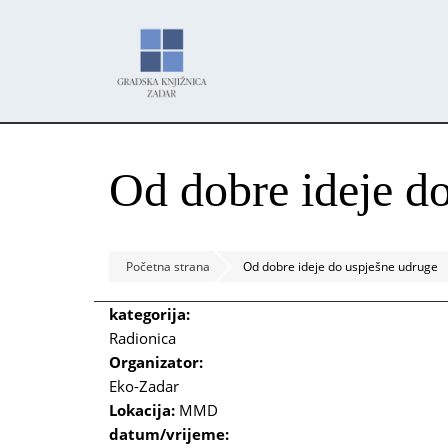
Skoči
Panel za upravljanje kolačićima
na
glavni
sadržaj
Od dobre ideje d
Početna strana
Od dobre ideje do uspješne udruge
kategorija:
Radionica
Organizator:
Eko-Zadar
Lokacija:
MMD
datum/vrijeme: