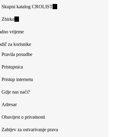
Skupni katalog CROLIST
(link
is
Zbirke
(link
external)
is
dno vrijeme
external)
dič za korisnike
Pravila posudbe
Pristupnica
Pristup internetu
Gdje nas naći?
Adresar
Obavijest o privatnosti
Zahtjev za ostvarivanje prava