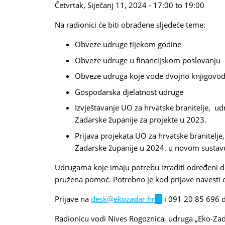
Četvrtak, Siječanj 11, 2024 -
17:00
to
19:00
Na radionici će biti obrađene sljedeće teme:
Obveze udruge tijekom godine
Obveze udruge u financijskom poslovanju
Obveze udruga koje vode dvojno knjigovo
Gospodarska djelatnost udruge
Izvještavanje UO za hrvatske branitelje, udr
Zadarske županije za projekte u 2023.
Prijava projekata UO za hrvatske branitelje,
Zadarske županije u 2024. u novom sustav
Udrugama koje imaju potrebu izraditi određeni 
pružena pomoć. Potrebno je kod prijave navesti 
Prijave na
desk@ekozadar.hr
(link
i 091 20 85 696 d
sends
Radionicu vodi Nives Rogoznica, udruga „Eko-Zad
e-