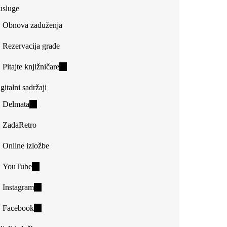
usluge
Obnova zaduženja
Rezervacija građe
Pitajte knjižničare
(link
is
gitalni sadržaji
external)
Delmata
(link
is
ZadaRetro
external)
Online izložbe
YouTube
(link
is
Instagram
(link
external)
is
Facebook
(link
external)
is