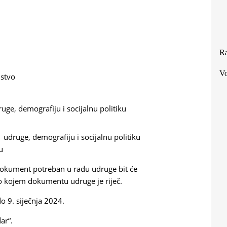
Ra
Vo
dstvo
uge, demografiju i socijalnu politiku
 udruge, demografiju i socijalnu politiku
u
dokument potreban u radu udruge bit će
o kojem dokumentu udruge je riječ.
o 9. siječnja 2024.
ar“.