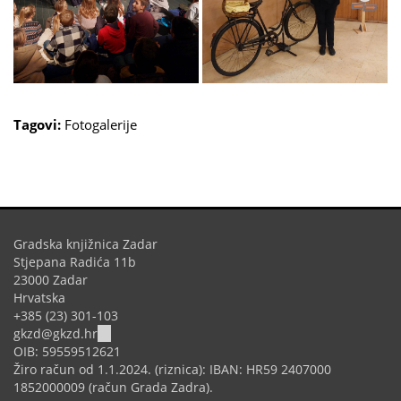
Tagovi:
Fotogalerije
Gradska knjižnica Zadar
Stjepana Radića 11b
23000 Zadar
Hrvatska
+385 (23) 301-103
(link
gkzd@gkzd.hr
sends
OIB: 59559512621
e-
Žiro račun od 1.1.2024. (riznica): IBAN: HR59 2407000
mail)
1852000009 (račun Grada Zadra).