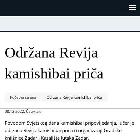
Skoči
Panel za upravljanje kolačićima
na
glavni
sadržaj
Održana Revija
kamishibai priča
Početna strana
Održana Revija kamishibai priča
08.12.2022. Četvrtak
Povodom Svjetskog dana kamishibai pripovijedanja, jučer je
održana Revija kamishibai priča u organizaciji Gradske
knjižnice Zadar i Kazališta lutaka Zadar.