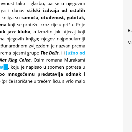
ževnost tako i glazbu, pa se u njegovim
i ga i danas
stilski izdvaja od ostalih
 knjiga su
samoća, otuđenost, gubitak,
ima
koji se protežu kroz cijelu priču. Prije
Ra
nik jazz kluba
, a izrazito jak utjecaj koji
ma njegovih knjiga; njegov najpopularniji
Vo
o međunarodnom zvijezdom je nazvan prema
k
rema pjesmi grupe
The Dells
, ili
Južno od
Nat King Colea
. Osim romana Murakami
sa
rnal)
(link
, koju je napisao u spomen potresa u
 po mnogočemu predstavlja odmak i
is
e
(priče ispričane u trećem licu, s vrlo malo
external)