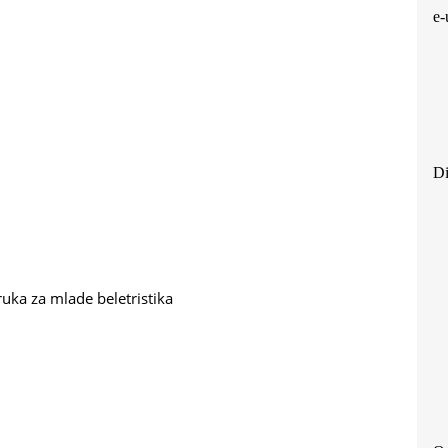
e-
Di
ruka za mlade
beletristika