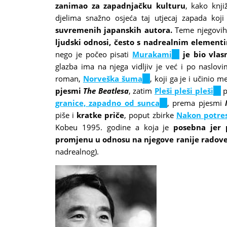
zanimao za zapadnjačku kulturu
, kako knji
djelima snažno osjeća taj utjecaj zapada koj
suvremenih japanskih autora.
Teme njegovih
ljudski odnosi, često s nadrealnim element
nego je počeo pisati
Murakami
(link
je bio vlas
glazba ima na njega vidljiv je već i po naslovi
is
roman,
Norveška šuma
(link
, koji ga je i učini
external)
pjesmi
The Beatlesa
, zatim
is
Pleši pleši pleši
(lin
p
granice, zapadno od sunca
external)
(link
, prema pjesmi
is
piše i
kratke priče
, poput zbirke
is
Nakon potre
exte
Kobeu 1995. godine a koja je
external)
posebna jer
promjenu u odnosu na njegove ranije radov
nadrealnog).