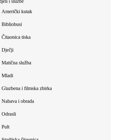
jeli i službe
external)
Američki kutak
Bibliobusi
Čitaonica tiska
Dječji
Matična služba
Mladi
Glazbena i filmska zbirka
Nabava i obrada
Odrasli
Pult
Studijska čitaonica