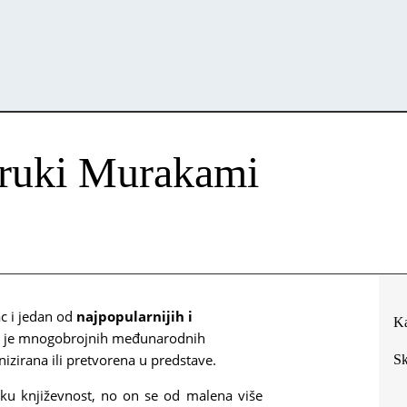
Haruki Murakami
ac i jedan od
najpopularnijih i
Ka
ik je mnogobrojnih međunarodnih
nizirana ili pretvorena u predstave.
Sk
sku književnost, no on se od malena više