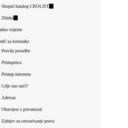
Skupni katalog CROLIST
(link
is
Zbirke
(link
external)
is
dno vrijeme
external)
dič za korisnike
Pravila posudbe
Pristupnica
Pristup internetu
Gdje nas naći?
Adresar
Obavijest o privatnosti
Zahtjev za ostvarivanje prava