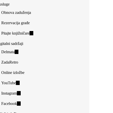
usluge
Obnova zaduženja
Rezervacija građe
Pitajte knjižničare
(link
is
gitalni sadržaji
external)
Delmata
(link
is
ZadaRetro
external)
Online izložbe
YouTube
(link
is
Instagram
(link
external)
is
Facebook
(link
external)
is