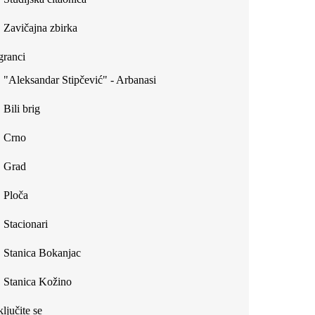
Zavičajna zbirka
ranci
"Aleksandar Stipčević" - Arbanasi
Bili brig
Crno
Grad
Ploča
Stacionari
Stanica Bokanjac
Stanica Kožino
ljučite se