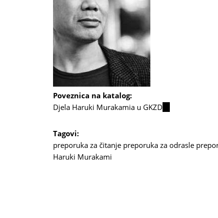
Poveznica na katalog:
Djela Haruki Murakamia u GKZD
(link
is
external)
Tagovi:
preporuka za čitanje
preporuka za odrasle
prepo
Haruki Murakami