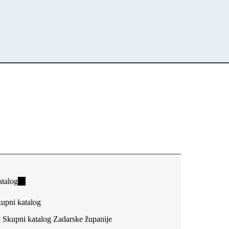
talog
(link
is
upni katalog
external)
Skupni katalog Zadarske županije