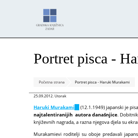
Skoči
Panel za upravljanje kolačićima
na
glavni
sadržaj
Portret pisca - 
Početna strana
Portret pisca - Haruki Murakami
25.09.2012. Utorak
Haruki Murakami
(link
(12.1.1949) japanski je pis
najtalentiranijih autora današnjice
is
. Dobitn
književnih nagrada, a razna njegova djela su ekra
external)
Murakamievi roditelji su oboje predavali japan