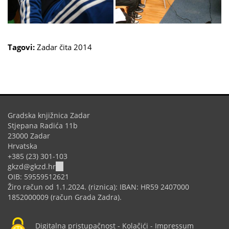
Tagovi:
Zadar čita 2014
Gradska knjižnica Zadar
Stjepana Radića 11b
23000 Zadar
Hrvatska
+385 (23) 301-103
(link
gkzd@gkzd.hr
sends
OIB: 59559512621
e-
Žiro račun od 1.1.2024. (riznica): IBAN: HR59 2407000
mail)
1852000009 (račun Grada Zadra).
Digitalna pristupačnost
-
Kolačići
-
Impressum