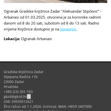
Ogranak Gradske knjižnice Zadar
"Aleksandar Stipčević" -
Arbanasi od 01.03.2025. otvorena je za korisnike radnim
danom od 8 do 20 sati, subotom od 8 do 13 sati. Radno
vrijeme Knjižnice dostupno je na
poveznici
.
Lokacija:
Ogranak Arbanasi
Gradska knjižnica Zadar
Stjepana Radića 11b
23000 Zadar
Hrvatska
+385 (23) 301-103
(link
gkzd@gkzd.hr
sends
OIB: 59559512621
e-
Žiro račun od 1.1.2024. (riznica): IBAN: HR59 2407000
mail)