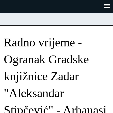
Skoči
Panel za upravljanje kolačićima
na
glavni
sadržaj
Radno vrijeme -
Ogranak Gradske
knjižnice Zadar
"Aleksandar
Stipčević" - Arbanasi