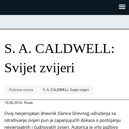
Skoči
Panel za upravljanje kolačićima
na
glavni
sadržaj
S. A. CALDWELL:
Svijet zvijeri
Početna strana
S. A. CALDWELL: Svijet zvijeri
10.06.2016. Petak
Ovaj nevjerojatan dnevnik članice Drevnog udruženja za
istraživanje zvijeri pun je zapanjujućih dokaza o postojanju
nevjerojatnih i čudnovatih zvijeri. Autorica je vrlo pažljivo