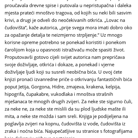
proučavala drevne spise i putovala u nepristupačna i daleka
mjesta prateći mnoštvo tragova, od kojih su neki bili sasvim
krivi, a drugi je odveli do neočekivanih otkrića. „Lovac na
čudovišta“, kaže autorica, „prije svega mora imati dobro oko
za opažanje detalja te neizmjerno strpljenje.“ Uz mnogo
korisne opreme potrebno se ponekad koristiti i ponekom
čarolijom koja u opasnosti istraživaču može spasiti život.
Proputovavši gotovo cijeli svijet autorica nam prepričava
svoje doživljaje, otkrića i dokaze, a ponekad i vjerne
doživljaje ljudi koji su susreli neobična bića. U ovoj ćete
knjizi pronaći izvanredne priče o otkrivanju fantastičnih bića
poput Jetija, Gorgona, Hidre, zmajeva, krakena, kelpija,
hipogrifa, čupakabre, vukodlaka i mnoštva strašnih
mješanaca te mnogih drugih zvijeri. Za neke ste sigurno čuli,
za neke ne, za neke ste mislili da su plod ljudske mašte ili
mita, a neke ste možda i sam sreli. Knjiga je podijeljena na
poglavlja zvijeri na kopnu, čudovišta iz vode, čudovišta iz
zraka i noćna bića. Najupečatljive su stranice s fotografijama