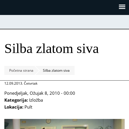
Skoči
Panel za upravljanje kolačićima
na
glavni
sadržaj
Silba zlatom siva
Početna strana
Silba zlatom siva
12.09.2013. Četvrtak
Ponedjeljak, Ožujak 8, 2010 - 00:00
Kategorija:
Izložba
Lokacija:
Pult