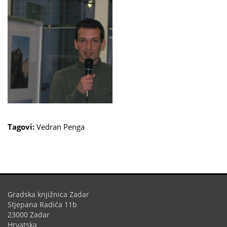
Tagovi:
Vedran Penga
Gradska knjižnica Zadar
Stjepana Radića 11b
23000 Zadar
Hrvatska