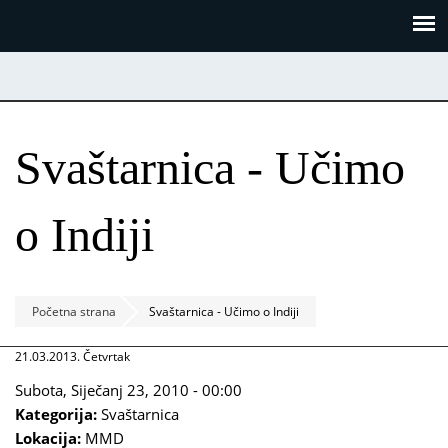
Skoči
Panel za upravljanje kolačićima
na
glavni
sadržaj
Svaštarnica - Učimo
o Indiji
Početna strana
Svaštarnica - Učimo o Indiji
21.03.2013. Četvrtak
Subota, Siječanj 23, 2010 - 00:00
Kategorija:
Svaštarnica
Lokacija:
MMD