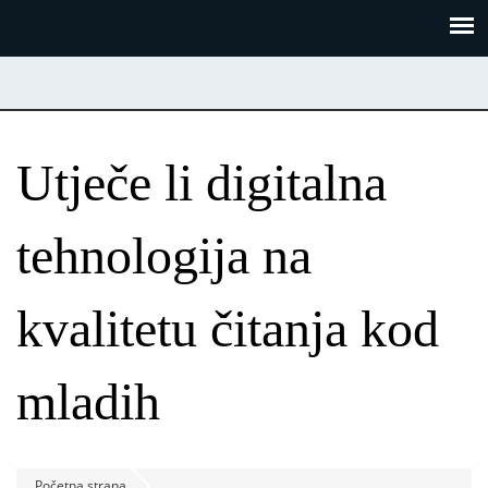
Skoči
Panel za upravljanje kolačićima
na
glavni
sadržaj
Utječe li digitalna
tehnologija na
kvalitetu čitanja kod
mladih
Početna strana