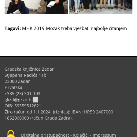
Tagovi:
MHK 2019
Mozak treba vježbati
najbolje čitanjem
Gradska knjižnica Zadar
Stjepana Radića 11b
23000 Zadar
Hrvatska
+385 (23) 301-103
(link
gkzd@gkzd.hr
sends
OIB: 59559512621
e-
Žiro račun od 1.1.2024. (riznica): IBAN: HR59 2407000
mail)
1852000009 (račun Grada Zadra).
Digitalna pristupačnost
-
Kolačići
-
Impressum