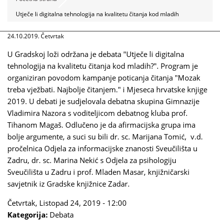
Utječe li digitalna tehnologija na kvalitetu čitanja kod mladih
24.10.2019. Četvrtak
U Gradskoj loži održana je debata "Utječe li digitalna
tehnologija na kvalitetu čitanja kod mladih?". Program je
organiziran povodom kampanje poticanja čitanja "Mozak
treba vježbati. Najbolje čitanjem." i Mjeseca hrvatske knjige
2019. U debati je sudjelovala debatna skupina Gimnazije
Vladimira Nazora s voditeljicom debatnog kluba prof.
Tihanom Magaš. Odlučeno je da afirmacijska grupa ima
bolje argumente, a suci su bili dr. sc. Marijana Tomić, v.d.
pročelnica Odjela za informacijske znanosti Sveučilišta u
Zadru, dr. sc. Marina Nekić s Odjela za psihologiju
Sveučilišta u Zadru i prof. Mladen Masar, knjižničarski
savjetnik iz Gradske knjižnice Zadar.
Četvrtak, Listopad 24, 2019 - 12:00
Kategorija:
Debata