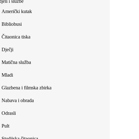
jeli i službe
external)
Američki kutak
Bibliobusi
Čitaonica tiska
Dječji
Matična služba
Mladi
Glazbena i filmska zbirka
Nabava i obrada
Odrasli
Pult
Studijska čitaonica