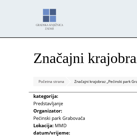
Skoči
Panel za upravljanje kolačićima
na
glavni
sadržaj
Značajni krajobr
Početna strana
Značajni krajobraz „Pećinski park G
kategorija:
Predstavljanje
Organizator:
Pećinski park Grabovača
Lokacija:
MMD
datum/vrijeme: