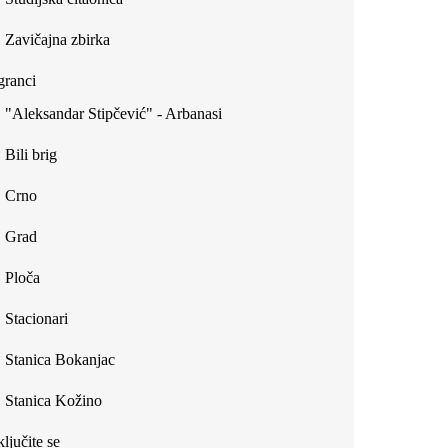
Zavičajna zbirka
ranci
"Aleksandar Stipčević" - Arbanasi
Bili brig
Crno
Grad
Ploča
Stacionari
Stanica Bokanjac
Stanica Kožino
ljučite se