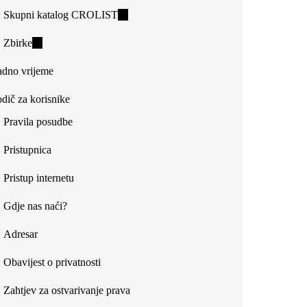
Skupni katalog CROLIST
(link
is
Zbirke
(link
external)
is
dno vrijeme
external)
dič za korisnike
Pravila posudbe
Pristupnica
Pristup internetu
Gdje nas naći?
Adresar
Obavijest o privatnosti
Zahtjev za ostvarivanje prava