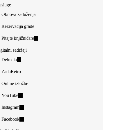
usluge
Obnova zaduženja
Rezervacija građe
Pitajte knjižničare
(link
is
gitalni sadržaji
external)
Delmata
(link
is
ZadaRetro
external)
Online izložbe
YouTube
(link
is
Instagram
(link
external)
is
Facebook
(link
external)
is