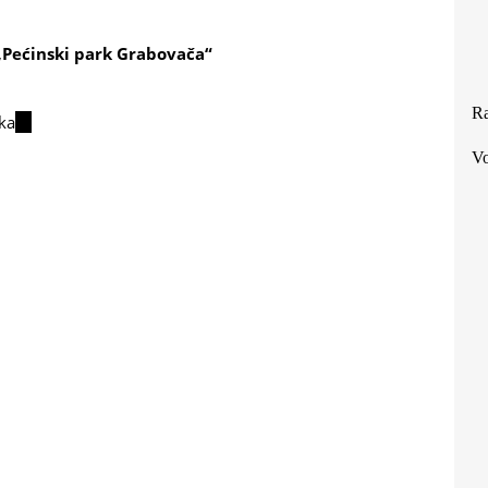
„Pećinski park Grabovača“
Ra
ska
(link
is
Vo
external)