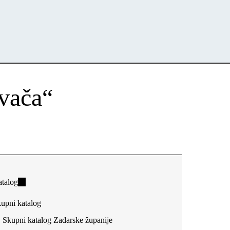
ovača“
talog
(link
is
upni katalog
external)
Skupni katalog Zadarske županije