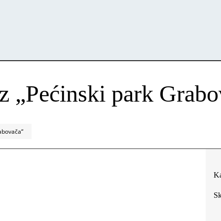
az „Pećinski park Grab
rabovača“
Ka
Sk