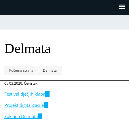
Skoči
Panel za upravljanje kolačićima
na
glavni
sadržaj
Delmata
Početna strana
Delmata
05.03.2020. Četvrtak
Festival dječjih klapa
(link
is
Projekt digitalizacije
(link
external)
is
Zaklada Delmata
(link
external)
is