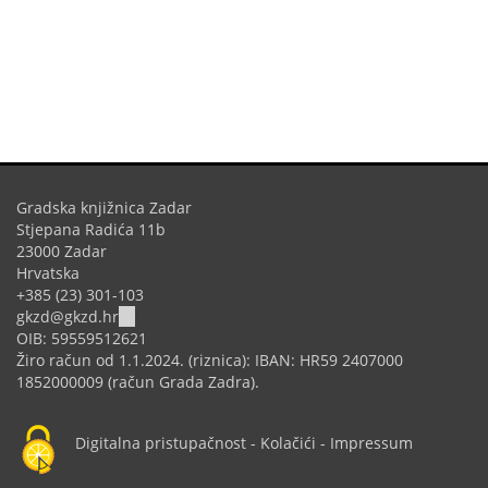
external)
Gradska knjižnica Zadar
Stjepana Radića 11b
23000 Zadar
Hrvatska
+385 (23) 301-103
(link
gkzd@gkzd.hr
sends
OIB: 59559512621
e-
Žiro račun od 1.1.2024. (riznica): IBAN: HR59 2407000
mail)
1852000009 (račun Grada Zadra).
Digitalna pristupačnost
-
Kolačići
-
Impressum