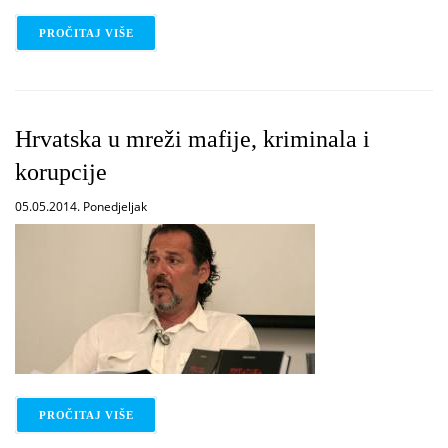
PROČITAJ VIŠE
O OBILJEŽAVANJE DANA GRADSKE KNJIŽNICE ZA
Hrvatska u mreži mafije, kriminala i
korupcije
05.05.2014. Ponedjeljak
PROČITAJ VIŠE
O HRVATSKA U MREŽI MAFIJE, KRIMINALA I KOR