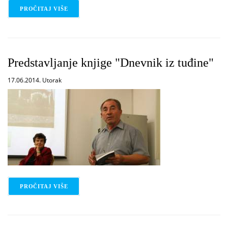
PROČITAJ VIŠE
O POSJET UČENIKA SREDNJE ŠKOLE LJUBUŠKI
Predstavljanje knjige "Dnevnik iz tuđine"
17.06.2014. Utorak
PROČITAJ VIŠE
O PREDSTAVLJANJE KNJIGE "DNEVNIK IZ TUĐINE