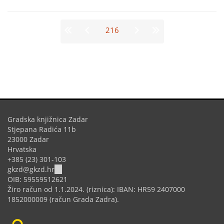
Stranice
216
Gradska knjižnica Zadar
Stjepana Radića 11b
23000 Zadar
Hrvatska
+385 (23) 301-103
(link
gkzd@gkzd.hr
sends
OIB: 59559512621
e-
Žiro račun od 1.1.2024. (riznica): IBAN: HR59 2407000
mail)
1852000009 (račun Grada Zadra).