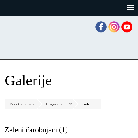
Skoči
Panel za upravljanje kolačićima
na
glavni
sadržaj
Galerije
Početna strana
Događanja i PR
Galerije
Zeleni čarobnjaci (1)