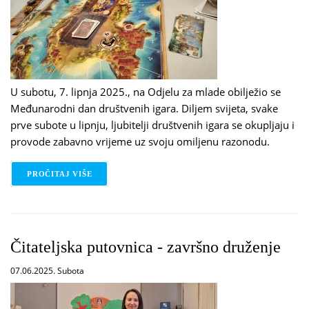
U subotu, 7. lipnja 2025., na Odjelu za mlade obilježio se
Međunarodni dan društvenih igara. Diljem svijeta, svake
prve subote u lipnju, ljubitelji društvenih igara se okupljaju i
provode zabavno vrijeme uz svoju omiljenu razonodu.
PROČITAJ VIŠE
O MEĐUNARODNI DAN DRUŠTVENIH IGARA U KNJI
Čitateljska putovnica - završno druženje
07.06.2025. Subota