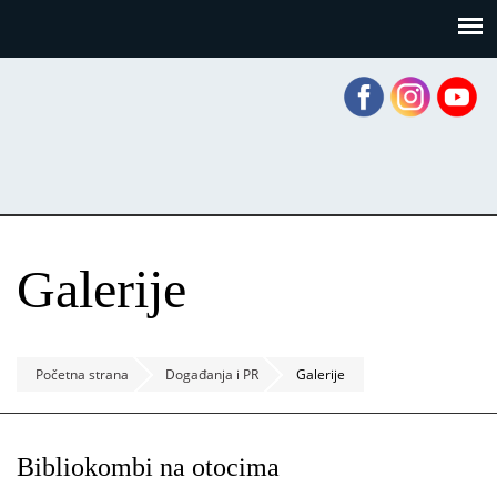
Skoči
Panel za upravljanje kolačićima
na
glavni
sadržaj
Galerije
Početna strana
Događanja i PR
Galerije
Bibliokombi na otocima