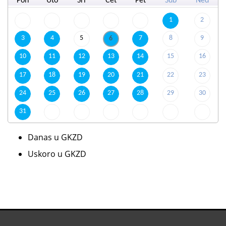
Pon
Uto
Sri
Čet
Pet
Sub
Ned
1
2
3
4
5
7
8
9
6
10
11
12
13
14
15
16
17
18
19
20
21
22
23
24
25
26
27
28
29
30
31
Danas u GKZD
Uskoro u GKZD