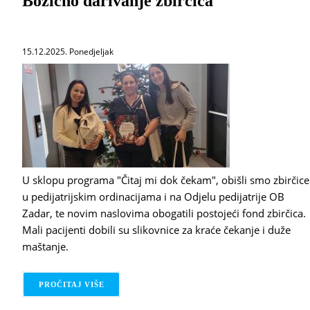
Božićno darivanje zbirčica
15.12.2025. Ponedjeljak
U sklopu programa "Čitaj mi dok čekam", obišli smo zbirčice
u pedijatrijskim ordinacijama i na Odjelu pedijatrije OB
Zadar, te novim naslovima obogatili postojeći fond zbirčica.
Mali pacijenti dobili su slikovnice za kraće čekanje i duže
maštanje.
PROČITAJ VIŠE
O BOŽIĆNO DARIVANJE ZBIRČICA