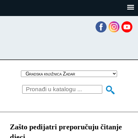
Skoči
Panel za upravljanje kolačićima
na
glavni
sadržaj
Zašto pedijatri preporučuju čitanje
djeci