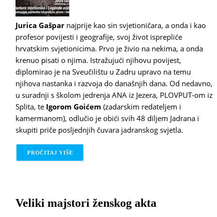
Jurica Gašpar
najprije kao sin svjetioničara, a onda i kao
profesor povijesti i geografije, svoj život isprepliće
hrvatskim svjetionicima. Prvo je živio na nekima, a onda
krenuo pisati o njima. Istražujući njihovu povijest,
diplomirao je na Sveučilištu u Zadru upravo na temu
njihova nastanka i razvoja do današnjih dana. Od nedavno,
u suradnji s školom jedrenja ANA iz Jezera, PLOVPUT-om iz
Splita, te
Igorom Goićem
(zadarskim redateljem i
kamermanom), odlučio je obići svih 48 diljem Jadrana i
skupiti priče posljednjih čuvara jadranskog svjetla.
PROČITAJ VIŠE
O AVANTURA SVJETIONIKA
Veliki majstori ženskog akta