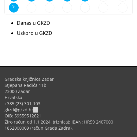
31
Danas u GKZD
Uskoro u GKZD
Gradska knjižnica Zadar
Stjepana Radića 11b
23000 Zadar
Hrvatska
+385 (23) 301-103
(link
gkzd@gkzd.hr
sends
OIB: 59559512621
e-
Žiro račun od 1.1.2024. (riznica): IBAN: HR59 2407000
mail)
1852000009 (račun Grada Zadra).