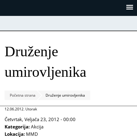
Skoči
Panel za upravljanje kolačićima
na
glavni
sadržaj
Druženje
umirovljenika
Početna strana
Druženje umirovljenika
12.06.2012. Utorak
Četvrtak, Veljača 23, 2012 - 00:00
Kategorija:
Akcija
Lokacija:
MMD