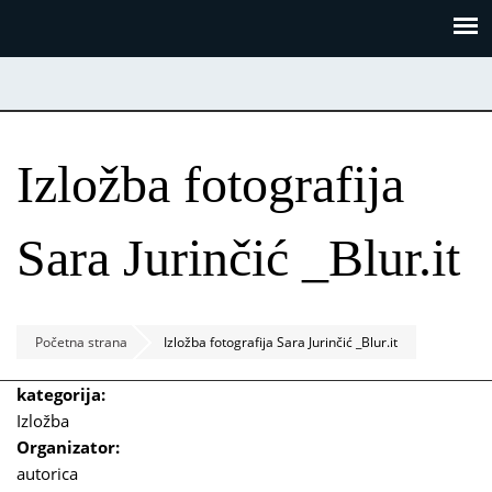
Skoči
Panel za upravljanje kolačićima
na
glavni
sadržaj
Izložba fotografija
Sara Jurinčić _Blur.it
Početna strana
Izložba fotografija Sara Jurinčić _Blur.it
kategorija:
Izložba
Organizator:
autorica