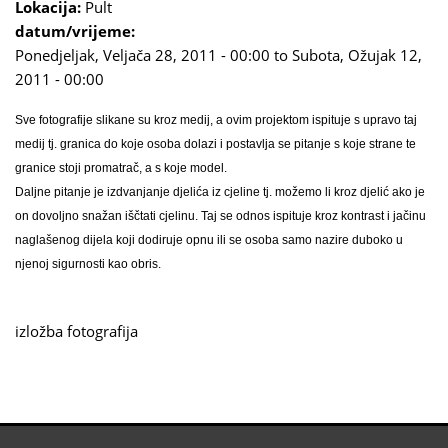
Lokacija:
Pult
datum/vrijeme:
Ponedjeljak, Veljača 28, 2011 - 00:00
to
Subota, Ožujak 12,
2011 - 00:00
Sve fotografije slikane su kroz medij, a ovim projektom ispituje s upravo taj
medij tj. granica do koje osoba dolazi i postavlja se pitanje s koje strane te
granice stoji promatrač, a s koje model.
Daljne pitanje je izdvanjanje djelića iz cjeline tj. možemo li kroz djelić ako je
on dovoljno snažan iščtati cjelinu. Taj se odnos ispituje kroz kontrast i jačinu
naglašenog dijela koji dodiruje opnu ili se osoba samo nazire duboko u
njenoj sigurnosti kao obris.
izložba fotografija