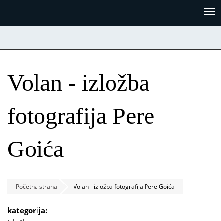
Skoči
Panel za upravljanje kolačićima
na
glavni
sadržaj
Volan - izložba
fotografija Pere
Goića
Početna strana
Volan - izložba fotografija Pere Goića
kategorija: