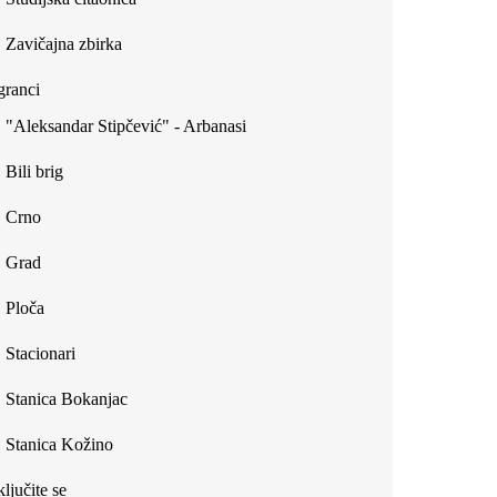
Zavičajna zbirka
ranci
"Aleksandar Stipčević" - Arbanasi
Bili brig
Crno
Grad
Ploča
Stacionari
Stanica Bokanjac
Stanica Kožino
ljučite se