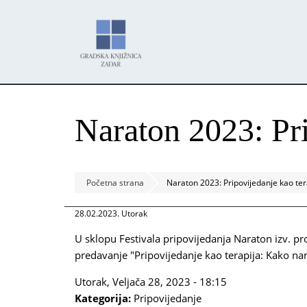
Skoči
Panel za upravljanje kolačićima
na
glavni
sadržaj
Naraton 2023: Pri
Početna strana
Naraton 2023: Pripovijedanje kao ter
28.02.2023. Utorak
U sklopu Festivala pripovijedanja Naraton izv. pro
predavanje "Pripovijedanje kao terapija: Kako n
Utorak, Veljača 28, 2023 - 18:15
Kategorija:
Pripovijedanje