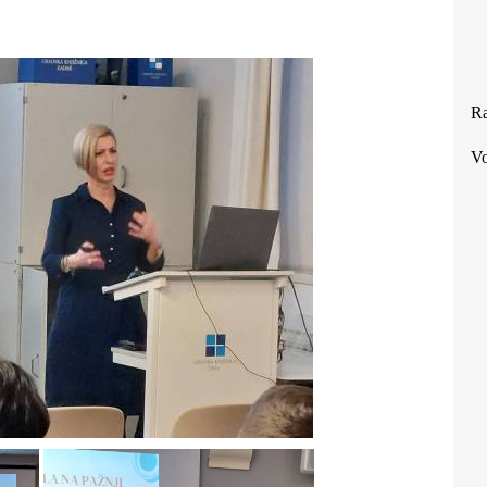
Ra
Vo