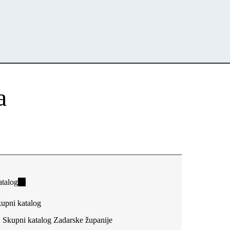
a
talog
(link
is
upni katalog
external)
Skupni katalog Zadarske županije