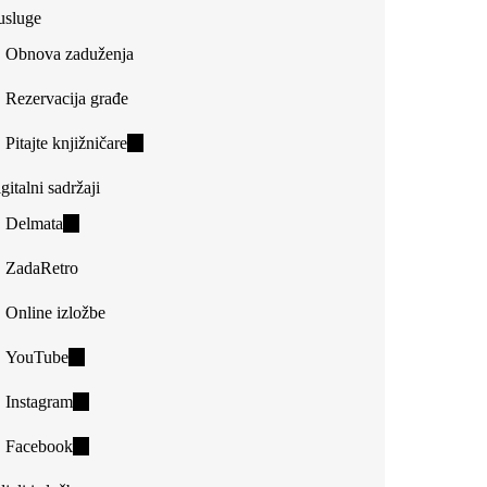
usluge
Obnova zaduženja
Rezervacija građe
Pitajte knjižničare
(link
is
gitalni sadržaji
external)
Delmata
(link
is
ZadaRetro
external)
Online izložbe
YouTube
(link
is
Instagram
(link
external)
is
Facebook
(link
external)
is