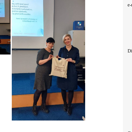
e-
Di