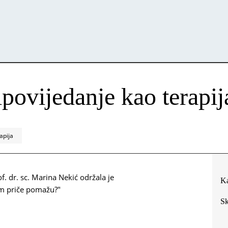
povijedanje kao terapij
apija
f. dr. sc. Marina Nekić održala je
Ka
am priče pomažu?"
Sk