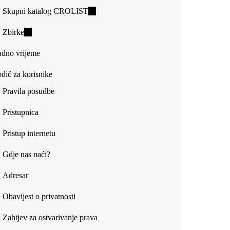
Skupni katalog CROLIST
(link
is
Zbirke
(link
external)
is
dno vrijeme
external)
dič za korisnike
Pravila posudbe
Pristupnica
Pristup internetu
Gdje nas naći?
Adresar
Obavijest o privatnosti
Zahtjev za ostvarivanje prava