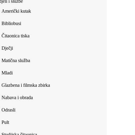
jeli i službe
external)
Američki kutak
Bibliobusi
Čitaonica tiska
Dječji
Matična služba
Mladi
Glazbena i filmska zbirka
Nabava i obrada
Odrasli
Pult
Studijska čitaonica