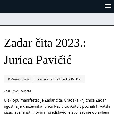
Skoči
Panel za upravljanje kolačićima
na
glavni
sadržaj
Zadar čita 2023.:
Jurica Pavičić
Početna strana
Zadar čita 2023.: Jurica Pavičić
25.03.2023. Subota
U sklopu manifestacije Zadar čita, Gradska knjižnica Zadar
ugostila je književnika Juricu Pavičića. Autor; poznati hrvatski
pisac, scenarist i novinar predstavio je svoj zadnje objavljeni