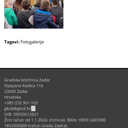
Tagovi:
Fotogalerije
Gradska knjižnica Zadar
Stjepana Radića 11b
23000 Zadar
Hrvatska
+385 (23) 301-103
(link
gkzd@gkzd.hr
sends
OIB: 59559512621
e-
Žiro račun od 1.1.2024. (riznica): IBAN: HR59 2407000
mail)
1852000009 (račun Grada Zadra).