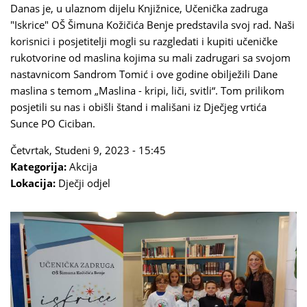
Danas je, u ulaznom dijelu Knjižnice, Učenička zadruga
"Iskrice" OŠ Šimuna Kožičića Benje predstavila svoj rad. Naši
korisnici i posjetitelji mogli su razgledati i kupiti učeničke
rukotvorine od maslina kojima su mali zadrugari sa svojom
nastavnicom Sandrom Tomić i ove godine obilježili Dane
maslina s temom „Maslina - kripi, liči, svitli“. Tom prilikom
posjetili su nas i obišli štand i mališani iz Dječjeg vrtića
Sunce PO Ciciban.
Četvrtak, Studeni 9, 2023 - 15:45
Kategorija:
Akcija
Lokacija:
Dječji odjel