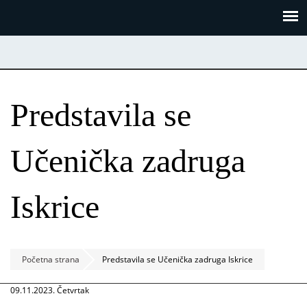
Skoči
Panel za upravljanje kolačićima
na
glavni
sadržaj
Predstavila se
Učenička zadruga
Iskrice
Početna strana
Predstavila se Učenička zadruga Iskrice
09.11.2023. Četvrtak