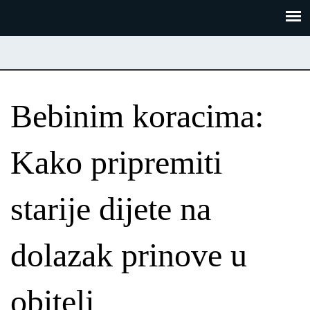
Skoči
Panel za upravljanje kolačićima
na
glavni
sadržaj
Bebinim koracima:
Kako pripremiti
starije dijete na
dolazak prinove u
obitelj