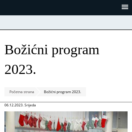
Skoči
Panel za upravljanje kolačićima
na
glavni
sadržaj
Božićni program
2023.
Početna strana
Božićni program 2023.
06.12.2023. Srijeda