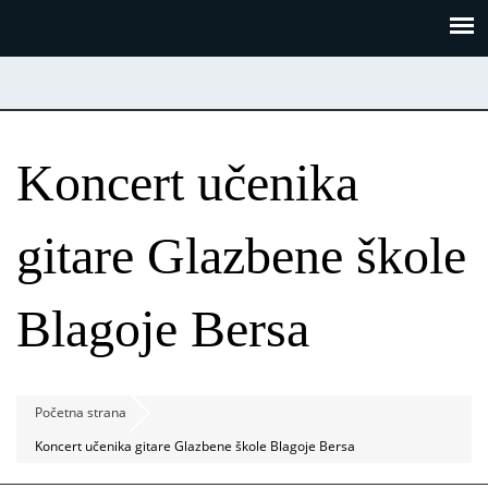
Skoči
Panel za upravljanje kolačićima
na
glavni
sadržaj
Koncert učenika
gitare Glazbene škole
Blagoje Bersa
Početna strana
Koncert učenika gitare Glazbene škole Blagoje Bersa