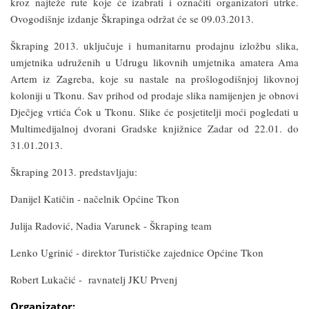
kroz najteže rute koje će izabrati i označiti organizatori utrke.
Ovogodišnje izdanje Škrapinga održat će se 09.03.2013.
Škraping 2013. uključuje i humanitarnu prodajnu izložbu slika,
umjetnika udruženih u Udrugu likovnih umjetnika amatera Ama
Artem iz Zagreba
, koje su nastale na prošlogodišnjoj likovnoj
koloniji u Tkonu. Sav prihod od prodaje slika namijenjen je obnovi
Dječjeg vrtića Ćok u Tkonu. Slike će posjetitelji moći pogledati u
Multimedijalnoj dvorani Gradske knjižnice Zadar od 22.01. do
31.01.2013.
Škraping 2013. predstavljaju:
Danijel Katičin - načelnik Općine Tkon
Julija Radović, Nadia Varunek - Škraping team
Lenko Ugrinić - direktor Turističke zajednice Općine Tkon
Robert Lukačić - ravnatelj JKU Prvenj
Organizator: