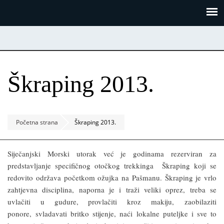
Skoči
Panel za upravljanje kolačićima
na
glavni
sadržaj
Škraping 2013.
Početna strana
Škraping 2013.
Siječanjski Morski utorak već je godinama rezerviran za
predstavljanje specifičnog otočkog trekkinga Škraping koji se
redovito održava početkom ožujka na Pašmanu. Škraping je vrlo
zahtjevna disciplina, naporna je i traži veliki oprez, treba se
uvlačiti u gudure, provlačiti kroz makiju,
zaobilaziti
ponore,
svladavati britko stijenje, naći lokalne puteljke i sve to