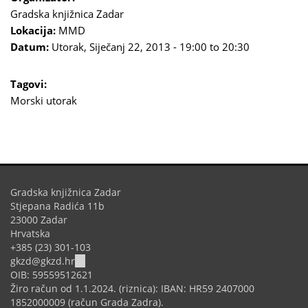
Gradska knjižnica Zadar
Lokacija:
MMD
Datum:
Utorak, Siječanj 22, 2013 -
19:00
to
20:30
Tagovi:
Morski utorak
Gradska knjižnica Zadar
Stjepana Radića 11b
23000 Zadar
Hrvatska
+385 (23) 301-103
(link
gkzd@gkzd.hr
sends
OIB: 59559512621
e-
Žiro račun od 1.1.2024. (riznica): IBAN: HR59 2407000
mail)
1852000009 (račun Grada Zadra).