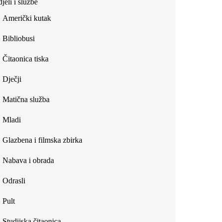
jeli i službe
external)
Američki kutak
Bibliobusi
Čitaonica tiska
Dječji
Matična služba
Mladi
Glazbena i filmska zbirka
Nabava i obrada
Odrasli
Pult
Studijska čitaonica