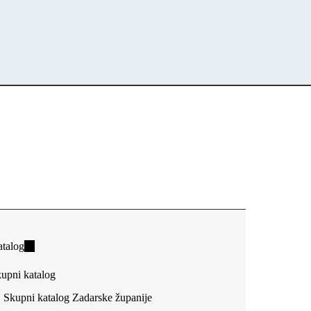
talog
(link
is
upni katalog
external)
Skupni katalog Zadarske županije