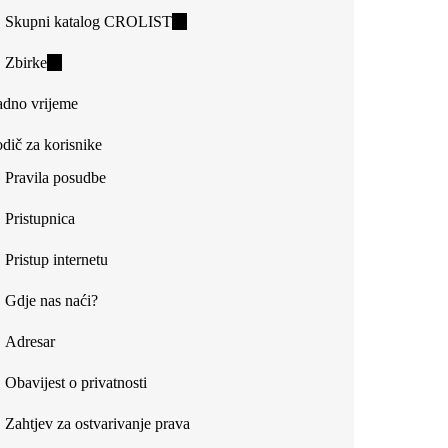
Skupni katalog CROLIST
(link
is
Zbirke
(link
external)
is
dno vrijeme
external)
dič za korisnike
Pravila posudbe
Pristupnica
Pristup internetu
Gdje nas naći?
Adresar
Obavijest o privatnosti
Zahtjev za ostvarivanje prava