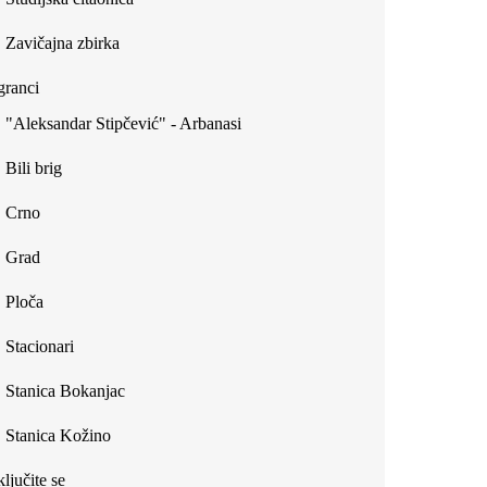
Zavičajna zbirka
ranci
"Aleksandar Stipčević" - Arbanasi
Bili brig
Crno
Grad
Ploča
Stacionari
Stanica Bokanjac
Stanica Kožino
ljučite se