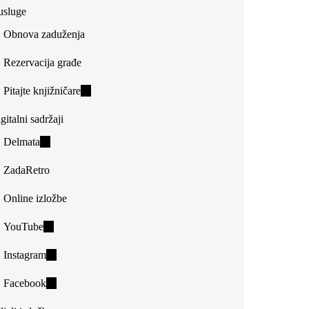
usluge
Obnova zaduženja
Rezervacija građe
Pitajte knjižničare
(link
is
gitalni sadržaji
external)
Delmata
(link
is
ZadaRetro
external)
Online izložbe
YouTube
(link
is
Instagram
(link
external)
is
Facebook
(link
external)
is