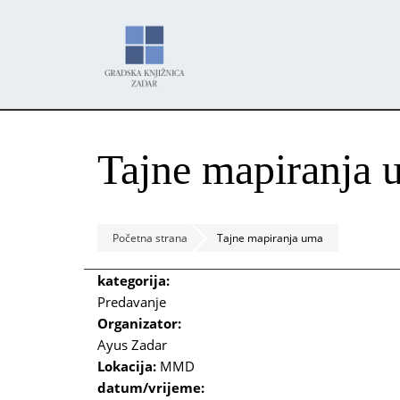
Skoči
Panel za upravljanje kolačićima
na
glavni
sadržaj
Tajne mapiranja 
Početna strana
Tajne mapiranja uma
kategorija:
Predavanje
Organizator:
Ayus Zadar
Lokacija:
MMD
datum/vrijeme: