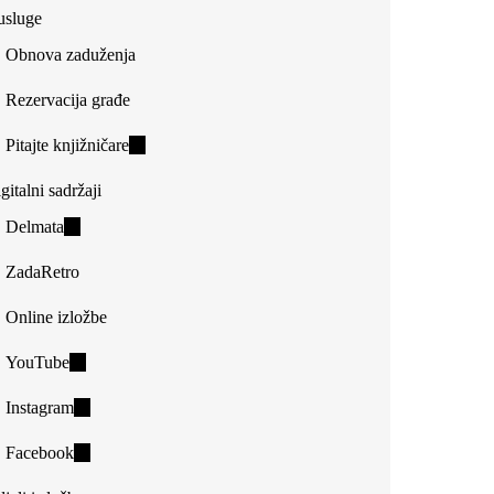
usluge
Obnova zaduženja
Rezervacija građe
Pitajte knjižničare
(link
is
gitalni sadržaji
external)
Delmata
(link
is
ZadaRetro
external)
Online izložbe
YouTube
(link
is
Instagram
(link
external)
is
Facebook
(link
external)
is