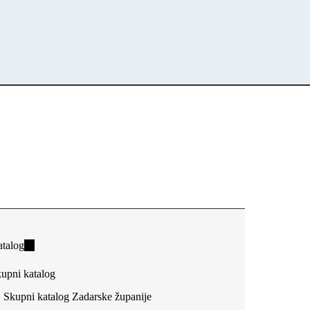
talog
(link
is
upni katalog
external)
Skupni katalog Zadarske županije