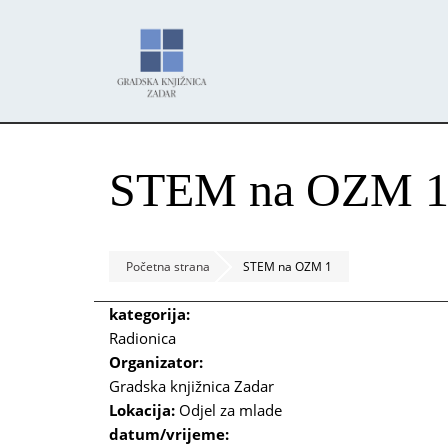
Skoči
Panel za upravljanje kolačićima
na
glavni
sadržaj
STEM na OZM 
Početna strana
STEM na OZM 1
kategorija:
Radionica
Organizator:
Gradska knjižnica Zadar
Lokacija:
Odjel za mlade
datum/vrijeme: