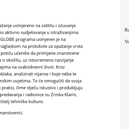
žanje usmjereno na zaštitu i očuvanje
Ra
io aktivno sudjelovanje u istraživanjima
pu GLOBE programa usmjeren je na
Vo
naglaskom na protokole za opažanje vrsta
li potiču učenike da primijene znanstvene
 o okolišu, uz istovremeno razvijanje
ajima na svakodnevni život. Kroz
blaka, analizirati nijanse i boje neba te
menskim uvjetima. To će omogućiti da svoja
 praksi, čime stječu iskustvo i produbljuju
 predavanja i radionice su Zrinka Klarin,
čitelj tehničke kulture.
nanstvenici.