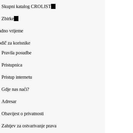
Skupni katalog CROLIST
(link
is
Zbirke
(link
external)
is
dno vrijeme
external)
dič za korisnike
Pravila posudbe
Pristupnica
Pristup internetu
Gdje nas naći?
Adresar
Obavijest o privatnosti
Zahtjev za ostvarivanje prava