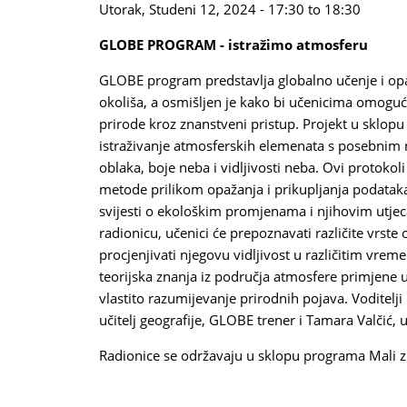
Utorak, Studeni 12, 2024 -
17:30
to
18:30
GLOBE PROGRAM - istražimo atmosferu
GLOBE program predstavlja globalno učenje i opa
okoliša, a osmišljen je kako bi učenicima omoguć
prirode kroz znanstveni pristup. Projekt u sklo
istraživanje atmosferskih elemenata s posebnim 
oblaka, boje neba i vidljivosti neba. Ovi protoko
metode prilikom opažanja i prikupljanja podataka
svijesti o ekološkim promjenama i njihovim utjec
radionicu, učenici će prepoznavati različite vrste o
procjenjivati njegovu vidljivost u različitim vre
teorijska znanja iz područja atmosfere primjene u
vlastito razumijevanje prirodnih pojava. Voditelji
učitelj geografije, GLOBE trener i Tamara Valčić, u
Radionice se održavaju u sklopu programa Mali z