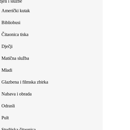
jeli i službe
external)
Američki kutak
Bibliobusi
Čitaonica tiska
Dječji
Matična služba
Mladi
Glazbena i filmska zbirka
Nabava i obrada
Odrasli
Pult
Studijska čitaonica