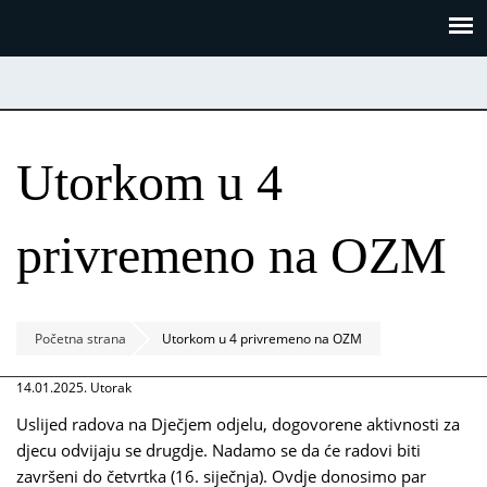
Skoči
Panel za upravljanje kolačićima
na
glavni
sadržaj
Utorkom u 4
privremeno na OZM
Početna strana
Utorkom u 4 privremeno na OZM
14.01.2025. Utorak
Uslijed radova na Dječjem odjelu, dogovorene aktivnosti za
djecu odvijaju se drugdje. Nadamo se da će radovi biti
završeni do četvrtka (16. siječnja). Ovdje donosimo par