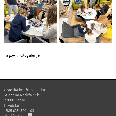
Tagovi:
Fotogalerije
Gradska knjižnica Zadar
Stjepana Radića 11b
23000 Zadar
Hrvatska
+385 (23) 301-103
(link
gkzd@gkzd.hr