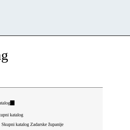
ag
talog
(link
is
upni katalog
external)
Skupni katalog Zadarske županije