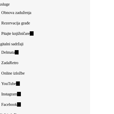
usluge
Obnova zaduženja
Rezervacija građe
Pitajte knjižničare
(link
is
gitalni sadržaji
external)
Delmata
(link
is
ZadaRetro
external)
Online izložbe
YouTube
(link
is
Instagram
(link
external)
is
Facebook
(link
external)
is