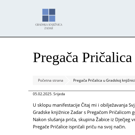
Skoči
Panel za upravljanje kolačićima
na
glavni
sadržaj
Pregača Pričalica
Početna strana
Pregača Pričalica u Gradskoj knjižnic
05.02.2025. Srijeda
U sklopu manifestacije Čitaj mi i obilježavanja Sv
Gradske knjižnice Zadar s Pregačom Pričalicom go
Nakon slušanja priča, skupina Žabice iz Dječjeg v
Pregače Pričalice ispričali priču na svoj način.