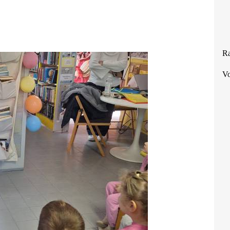
Ra
Vo