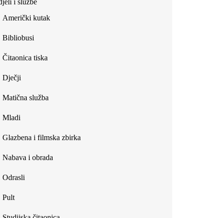
jeli i službe
external)
Američki kutak
Bibliobusi
Čitaonica tiska
Dječji
Matična služba
Mladi
Glazbena i filmska zbirka
Nabava i obrada
Odrasli
Pult
Studijska čitaonica