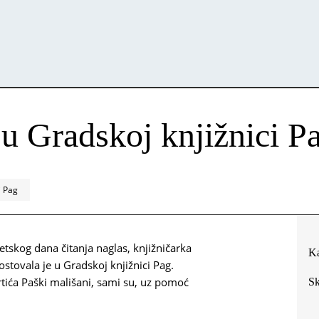
 u Gradskoj knjižnici P
i Pag
jetskog dana čitanja naglas, knjižničarka
Ka
stovala je u Gradskoj knjižnici Pag.
rtića Paški mališani, sami su, uz pomoć
Sk