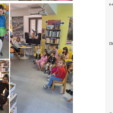
e-
Di