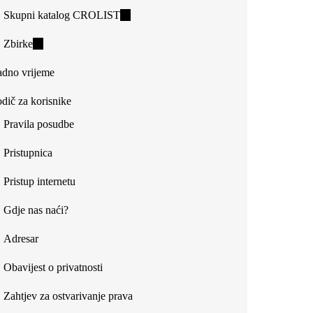
Skupni katalog CROLIST
(link
is
Zbirke
(link
external)
is
dno vrijeme
external)
dič za korisnike
Pravila posudbe
Pristupnica
Pristup internetu
Gdje nas naći?
Adresar
Obavijest o privatnosti
Zahtjev za ostvarivanje prava