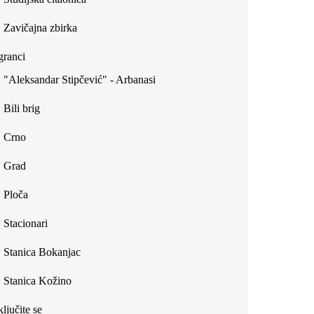
Zavičajna zbirka
ranci
"Aleksandar Stipčević" - Arbanasi
Bili brig
Crno
Grad
Ploča
Stacionari
Stanica Bokanjac
Stanica Kožino
ljučite se