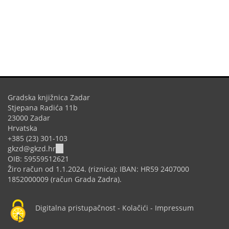
Gradska knjižnica Zadar
Stjepana Radića 11b
23000 Zadar
Hrvatska
+385 (23) 301-103
(link
gkzd@gkzd.hr
sends
OIB: 59559512621
e-
Žiro račun od 1.1.2024. (riznica): IBAN: HR59 2407000
mail)
1852000009 (račun Grada Zadra).
Digitalna pristupačnost
-
Kolačići
-
Impressum