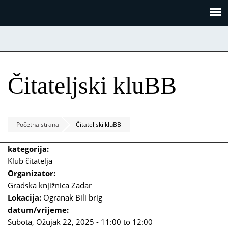
Skoči
Panel za upravljanje kolačićima
na
glavni
sadržaj
Čitateljski kluBB
Početna strana
Čitateljski kluBB
kategorija:
Klub čitatelja
Organizator:
Gradska knjižnica Zadar
Lokacija:
Ogranak Bili brig
datum/vrijeme:
Subota, Ožujak 22, 2025 -
11:00
to
12:00