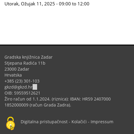
Utorak, Ožujak 11, 2025 -
09:00
to
12:00
Gradska knjižnica Zadar
Stjepana Radića 11b
23000 Zadar
Hrvatska
+385 (23) 301-103
(link
gkzd@gkzd.hr
sends
OIB: 59559512621
e-
Žiro račun od 1.1.2024. (riznica): IBAN: HR59 2407000
mail)
1852000009 (račun Grada Zadra).
Digitalna pristupačnost
-
Kolačići
-
Impressum