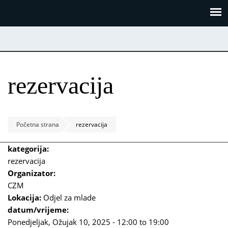
Skoči
Panel za upravljanje kolačićima
na
glavni
sadržaj
rezervacija
Početna strana
rezervacija
kategorija:
rezervacija
Organizator:
CZM
Lokacija:
Odjel za mlade
datum/vrijeme:
Ponedjeljak, Ožujak 10, 2025 -
12:00
to
19:00