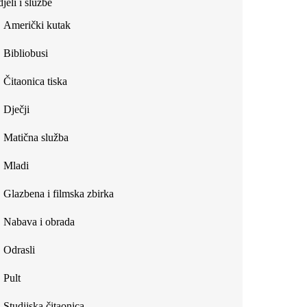
jeli i službe
external)
Američki kutak
Bibliobusi
Čitaonica tiska
Dječji
Matična služba
Mladi
Glazbena i filmska zbirka
Nabava i obrada
Odrasli
Pult
Studijska čitaonica