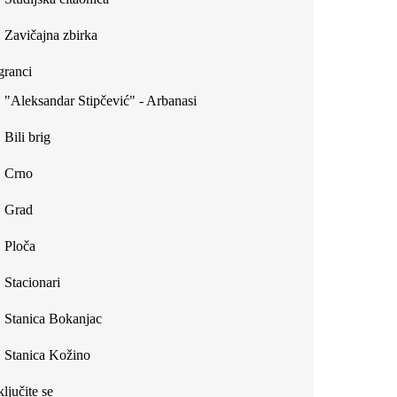
Zavičajna zbirka
ranci
"Aleksandar Stipčević" - Arbanasi
Bili brig
Crno
Grad
Ploča
Stacionari
Stanica Bokanjac
Stanica Kožino
ljučite se