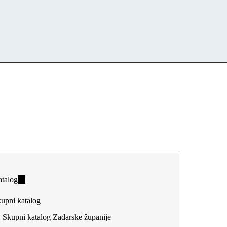
talog
(link
is
upni katalog
external)
Skupni katalog Zadarske županije