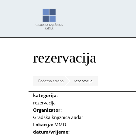
Skoči
Panel za upravljanje kolačićima
na
glavni
sadržaj
rezervacija
Početna strana
rezervacija
kategorija:
rezervacija
Organizator:
Gradska knjižnica Zadar
Lokacija:
MMD
datum/vrijeme: