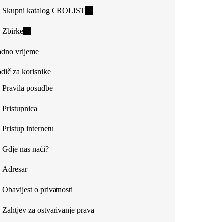
Skupni katalog CROLIST
(link
is
Zbirke
(link
external)
is
dno vrijeme
external)
dič za korisnike
Pravila posudbe
Pristupnica
Pristup internetu
Gdje nas naći?
Adresar
Obavijest o privatnosti
Zahtjev za ostvarivanje prava