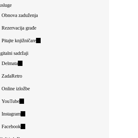
usluge
Obnova zaduženja
Rezervacija građe
Pitajte knjižničare
(link
is
gitalni sadržaji
external)
Delmata
(link
is
ZadaRetro
external)
Online izložbe
YouTube
(link
is
Instagram
(link
external)
is
Facebook
(link
external)
is