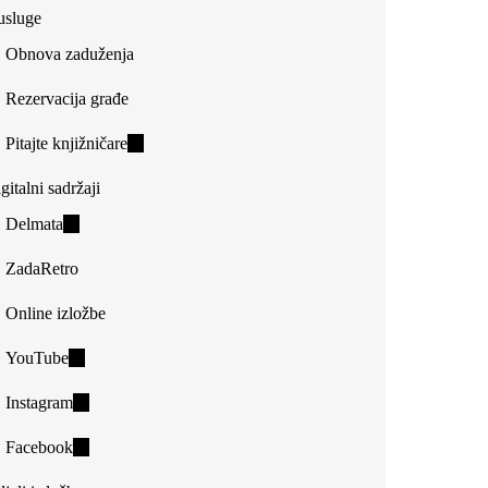
usluge
Obnova zaduženja
Rezervacija građe
Pitajte knjižničare
(link
is
gitalni sadržaji
external)
Delmata
(link
is
ZadaRetro
external)
Online izložbe
YouTube
(link
is
Instagram
(link
external)
is
Facebook
(link
external)
is