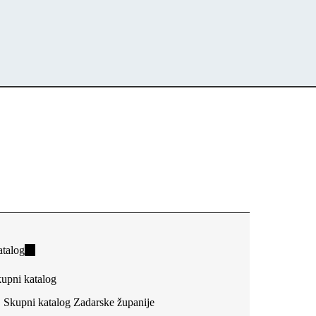
talog
(link
is
upni katalog
external)
Skupni katalog Zadarske županije