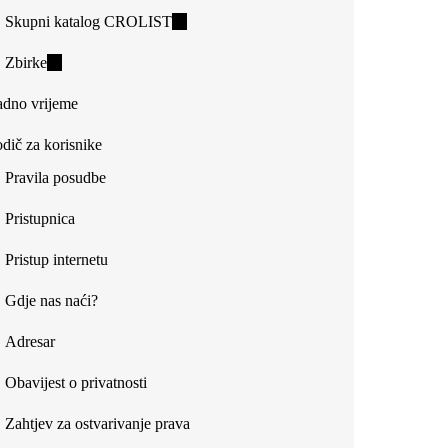
Skupni katalog CROLIST
(link
is
Zbirke
(link
external)
is
dno vrijeme
external)
dič za korisnike
Pravila posudbe
Pristupnica
Pristup internetu
Gdje nas naći?
Adresar
Obavijest o privatnosti
Zahtjev za ostvarivanje prava