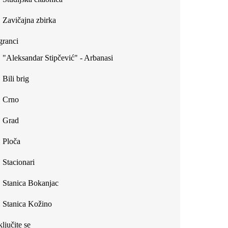
Zavičajna zbirka
ranci
"Aleksandar Stipčević" - Arbanasi
Bili brig
Crno
Grad
Ploča
Stacionari
Stanica Bokanjac
Stanica Kožino
ljučite se