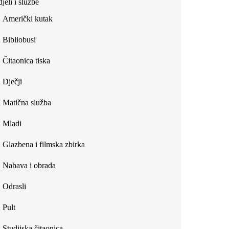
jeli i službe
external)
Američki kutak
Bibliobusi
Čitaonica tiska
Dječji
Matična služba
Mladi
Glazbena i filmska zbirka
Nabava i obrada
Odrasli
Pult
Studijska čitaonica