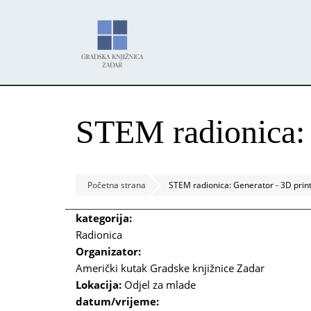
Skoči
Panel za upravljanje kolačićima
na
glavni
sadržaj
STEM radionica: 
Početna strana
STEM radionica: Generator - 3D prin
kategorija:
Radionica
Organizator:
Američki kutak Gradske knjižnice Zadar
Lokacija:
Odjel za mlade
datum/vrijeme: