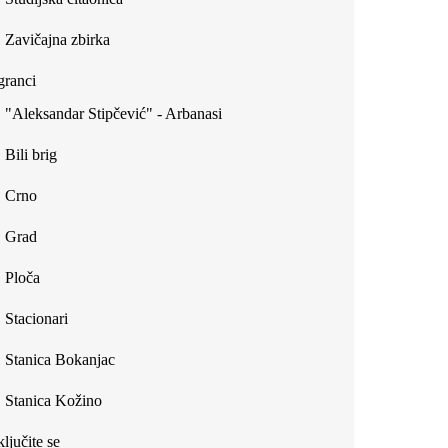
Zavičajna zbirka
ranci
"Aleksandar Stipčević" - Arbanasi
Bili brig
Crno
Grad
Ploča
Stacionari
Stanica Bokanjac
Stanica Kožino
ljučite se