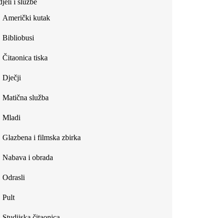
jeli i službe
external)
Američki kutak
Bibliobusi
Čitaonica tiska
Dječji
Matična služba
Mladi
Glazbena i filmska zbirka
Nabava i obrada
Odrasli
Pult
Studijska čitaonica