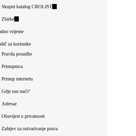
Skupni katalog CROLIST
(link
is
Zbirke
(link
external)
is
dno vrijeme
external)
dič za korisnike
Pravila posudbe
Pristupnica
Pristup internetu
Gdje nas naći?
Adresar
Obavijest o privatnosti
Zahtjev za ostvarivanje prava