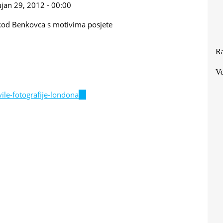
ujan 29, 2012 - 00:00
ta kod Benkovca s motivima posjete
Ra
Vo
al)
le-fotografije-londona
(link
is
external)