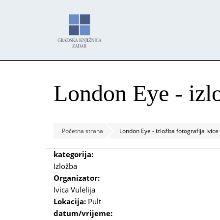
Skoči
Panel za upravljanje kolačićima
na
glavni
sadržaj
London Eye - izlo
Početna strana
London Eye - izložba fotografija Ivice 
kategorija:
Izložba
Organizator:
Ivica Vulelija
Lokacija:
Pult
datum/vrijeme: