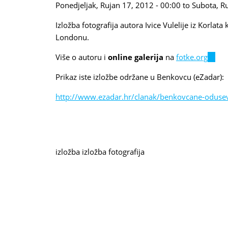
Ponedjeljak, Rujan 17, 2012 - 00:00
to
Subota, R
Izložba fotografija autora Ivice Vulelije iz Korla
Londonu.
Više o autoru i
online galerija
na
fotke.org
(link
is
Prikaz iste izložbe održane u Benkovcu (eZadar):
extern
http://www.ezadar.hr/clanak/benkovcane-odusevi
izložba
izložba fotografija