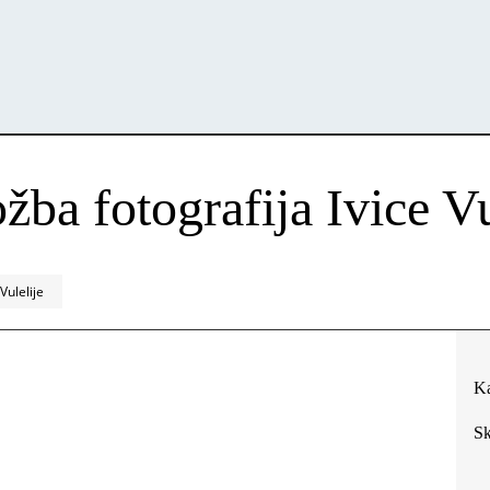
žba fotografija Ivice Vu
Vulelije
Ka
Sk