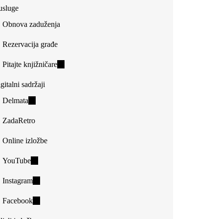
usluge
Obnova zaduženja
Rezervacija građe
Pitajte knjižničare
(link
is
gitalni sadržaji
external)
Delmata
(link
is
ZadaRetro
external)
Online izložbe
YouTube
(link
is
Instagram
(link
external)
is
Facebook
(link
external)
is