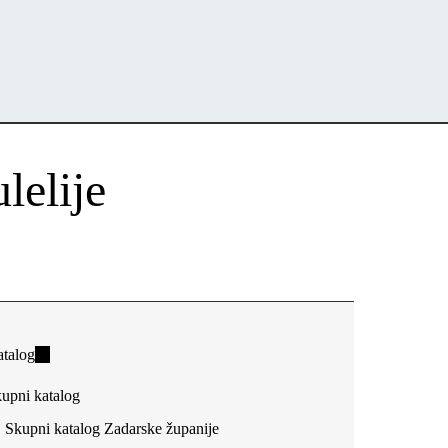
lelije
talog
(link
is
upni katalog
external)
Skupni katalog Zadarske županije