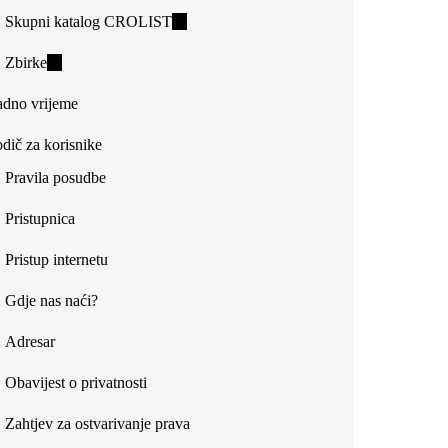
Skupni katalog CROLIST
(link
is
Zbirke
(link
external)
is
dno vrijeme
external)
dič za korisnike
Pravila posudbe
Pristupnica
Pristup internetu
Gdje nas naći?
Adresar
Obavijest o privatnosti
Zahtjev za ostvarivanje prava