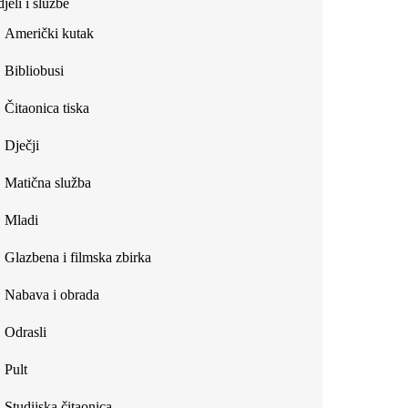
jeli i službe
external)
Američki kutak
Bibliobusi
Čitaonica tiska
Dječji
Matična služba
Mladi
Glazbena i filmska zbirka
Nabava i obrada
Odrasli
Pult
Studijska čitaonica