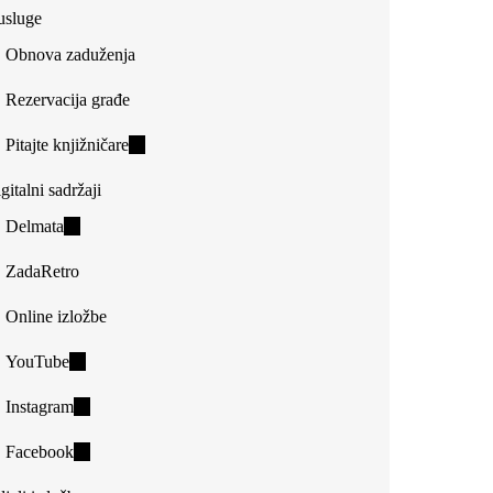
usluge
Obnova zaduženja
Rezervacija građe
Pitajte knjižničare
(link
is
gitalni sadržaji
external)
Delmata
(link
is
ZadaRetro
external)
Online izložbe
YouTube
(link
is
Instagram
(link
external)
is
Facebook
(link
external)
is