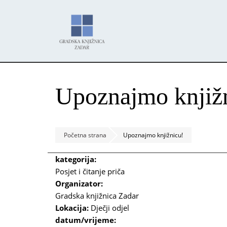
Skoči
Panel za upravljanje kolačićima
na
glavni
sadržaj
Upoznajmo knjiž
Početna strana
Upoznajmo knjižnicu!
kategorija:
Posjet i čitanje priča
Organizator:
Gradska knjižnica Zadar
Lokacija:
Dječji odjel
datum/vrijeme: