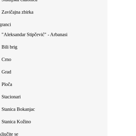
Zavičajna zbirka
ranci
"Aleksandar Stipčević" - Arbanasi
Bili brig
Crno
Grad
Ploča
Stacionari
Stanica Bokanjac
Stanica Kožino
ljučite se