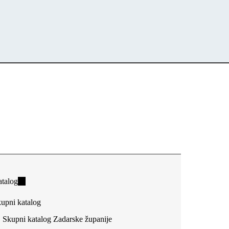
talog
(link
is
upni katalog
external)
Skupni katalog Zadarske županije