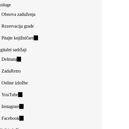
usluge
Obnova zaduženja
Rezervacija građe
Pitajte knjižničare
(link
is
gitalni sadržaji
external)
Delmata
(link
is
ZadaRetro
external)
Online izložbe
YouTube
(link
is
Instagram
(link
external)
is
Facebook
(link
external)
is