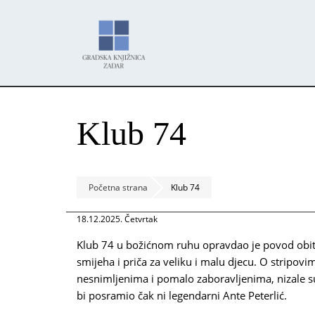
Skoči
Panel za upravljanje kolačićima
na
glavni
sadržaj
Klub 74
Početna strana
Klub 74
18.12.2025. Četvrtak
Klub 74 u božićnom ruhu opravdao je povod obit
smijeha i priča za veliku i malu djecu. O stripovi
nesnimljenima i pomalo zaboravljenima, nizale su 
bi posramio čak ni legendarni Ante Peterlić.