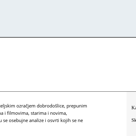
eljskim ozračjem dobrodošlice, prepunim
Ka
ma i filmovima, starima i novima,
se osebujne analize i osvrti kojih se ne
Sk