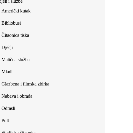
jeli i službe
external)
Američki kutak
Bibliobusi
Čitaonica tiska
Dječji
Matična služba
Mladi
Glazbena i filmska zbirka
Nabava i obrada
Odrasli
Pult
Studijska čitaonica