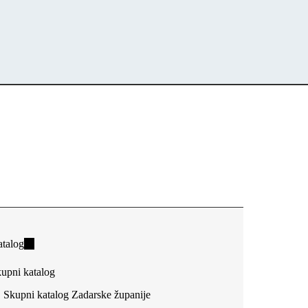
talog
(link
is
upni katalog
external)
Skupni katalog Zadarske županije