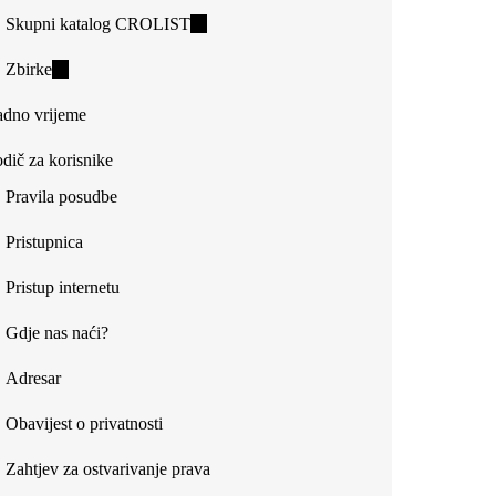
Skupni katalog CROLIST
(link
is
Zbirke
(link
external)
is
dno vrijeme
external)
dič za korisnike
Pravila posudbe
Pristupnica
Pristup internetu
Gdje nas naći?
Adresar
Obavijest o privatnosti
Zahtjev za ostvarivanje prava