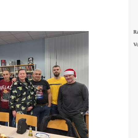
Ra
Vo