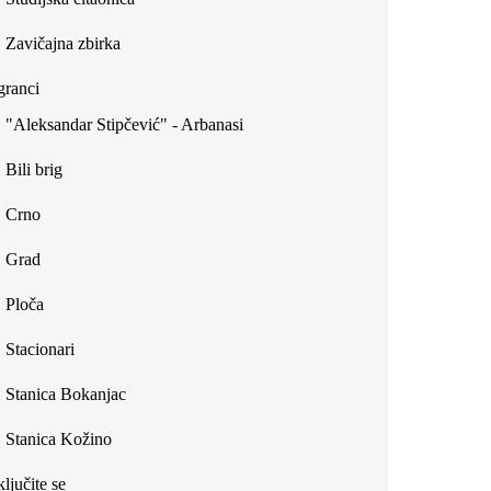
Zavičajna zbirka
ranci
"Aleksandar Stipčević" - Arbanasi
Bili brig
Crno
Grad
Ploča
Stacionari
Stanica Bokanjac
Stanica Kožino
ljučite se