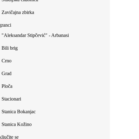
Zavičajna zbirka
ranci
"Aleksandar Stipčević" - Arbanasi
Bili brig
Crno
Grad
Ploča
Stacionari
Stanica Bokanjac
Stanica Kožino
ljučite se