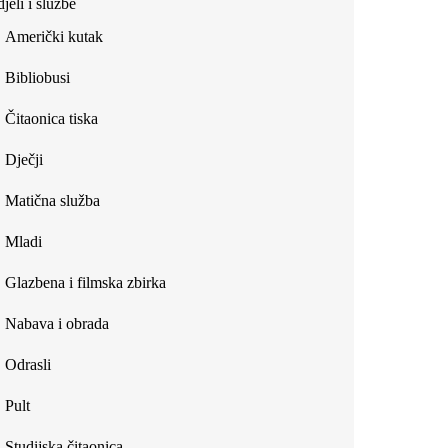
jeli i službe
external)
Američki kutak
Bibliobusi
Čitaonica tiska
Dječji
Matična služba
Mladi
Glazbena i filmska zbirka
Nabava i obrada
Odrasli
Pult
Studijska čitaonica