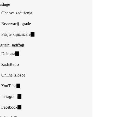
usluge
Obnova zaduženja
Rezervacija građe
Pitajte knjižničare
(link
is
gitalni sadržaji
external)
Delmata
(link
is
ZadaRetro
external)
Online izložbe
YouTube
(link
is
Instagram
(link
external)
is
Facebook
(link
external)
is