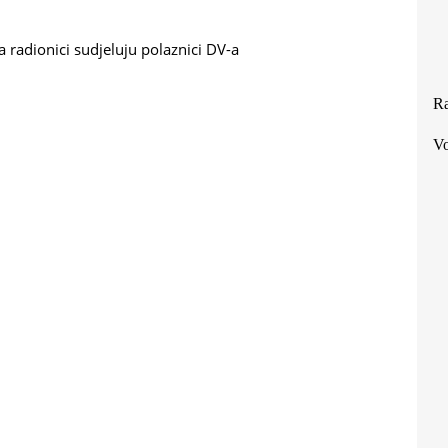
a radionici sudjeluju polaznici DV-a
Ra
Vo