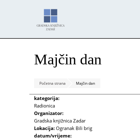
Skoči
Panel za upravljanje kolačićima
na
glavni
sadržaj
Majčin dan
Početna strana
Majčin dan
kategorija:
Radionica
Organizator:
Gradska knjižnica Zadar
Lokacija:
Ogranak Bili brig
datum/vrijeme: