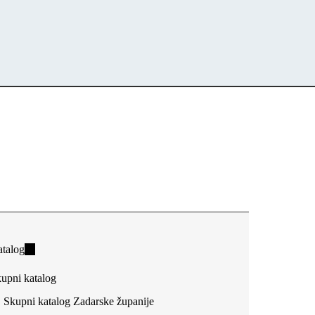
talog
(link
is
upni katalog
external)
Skupni katalog Zadarske županije