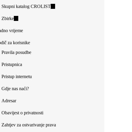
Skupni katalog CROLIST
(link
is
Zbirke
(link
external)
is
dno vrijeme
external)
dič za korisnike
Pravila posudbe
Pristupnica
Pristup internetu
Gdje nas naći?
Adresar
Obavijest o privatnosti
Zahtjev za ostvarivanje prava