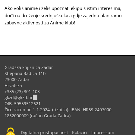
Ako voliš anime i želiš upoznati ekipu s istim interesima,
dođi na druženje srednjoškolaca gdje zajedno planiramo
zabavne aktivnosti za Anime klub!
Gradska knjižnica Zadar
Stjepana Radića 11b
23000 Zadar
Hrvatska
+385 (23) 301-103
(link
gkzd@gkzd.hr
sends
OIB: 59559512621
e-
Žiro račun od 1.1.2024. (riznica): IBAN: HR59 2407000
mail)
1852000009 (račun Grada Zadra).
Digitalna pristupačnost
-
Kolačići
-
Impressum