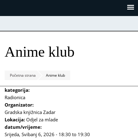
Skoči
Panel za upravljanje kolačićima
na
glavni
sadržaj
Anime klub
Početna strana
Anime klub
kategorija:
Radionica
Organizator:
Gradska knjižnica Zadar
Lokacija:
Odjel za mlade
datum/vrijeme:
Srijeda, Svibanj 6, 2026 -
18:30
to
19:30