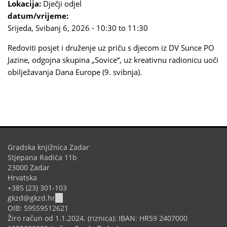
Lokacija:
Dječji odjel
datum/vrijeme:
Srijeda, Svibanj 6, 2026 -
10:30
to
11:30
Redoviti posjet i druženje uz priču s djecom iz DV Sunce PO
Jazine, odgojna skupina „Sovice“, uz kreativnu radionicu uoči
obilježavanja Dana Europe (9. svibnja).
Gradska knjižnica Zadar
Stjepana Radića 11b
23000 Zadar
Hrvatska
+385 (23) 301-103
(link
gkzd@gkzd.hr
sends
OIB: 59559512621
e-
Žiro račun od 1.1.2024. (riznica): IBAN: HR59 2407000
mail)