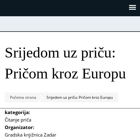
Skoči
Panel za upravljanje kolačićima
na
glavni
sadržaj
Srijedom uz priču:
Pričom kroz Europu
Početna strana
Srijedom uz priču: Pričom kroz Europu
kategorija:
Čitanje priča
Organizator:
Gradska knjižnica Zadar