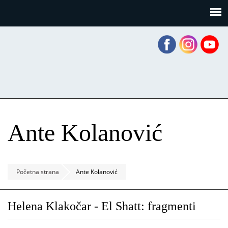
Skoči
Panel za upravljanje kolačićima
na
glavni
sadržaj
Ante Kolanović
Početna strana
Ante Kolanović
Helena Klakočar - El Shatt: fragmenti