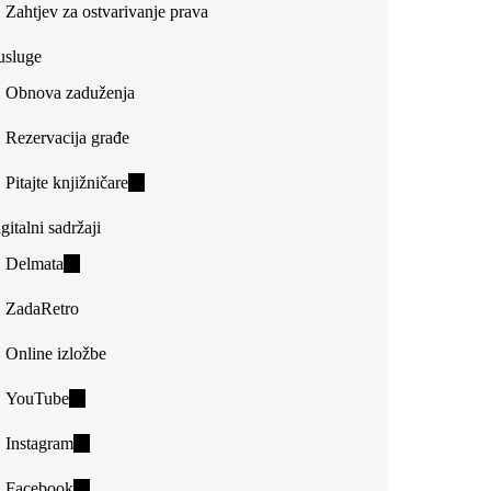
Zahtjev za ostvarivanje prava
usluge
Obnova zaduženja
Rezervacija građe
Pitajte knjižničare
(link
is
gitalni sadržaji
external)
Delmata
(link
is
ZadaRetro
external)
Online izložbe
YouTube
(link
is
Instagram
(link
external)
is
Facebook
(link