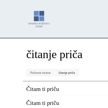
Skoči
Panel za upravljanje kolačićima
na
glavni
sadržaj
čitanje priča
Početna strana
čitanje priča
Čitam ti priču
Čitam ti priču