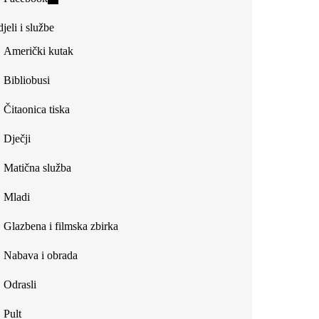
external)
is
jeli i službe
external)
Američki kutak
Bibliobusi
Čitaonica tiska
Dječji
Matična služba
Mladi
Glazbena i filmska zbirka
Nabava i obrada
Odrasli
Pult