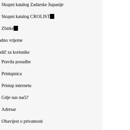
Skupni katalog Zadarske županije
Skupni katalog CROLIST
(link
is
Zbirke
(link
external)
is
dno vrijeme
external)
dič za korisnike
Pravila posudbe
Pristupnica
Pristup internetu
Gdje nas naći?
Adresar
Obavijest o privatnosti