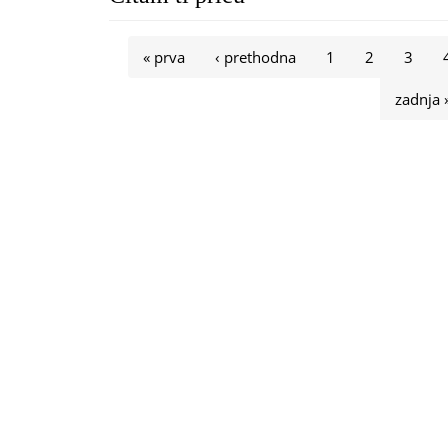
Stranice
« prva
‹ prethodna
1
2
3
zadnja 