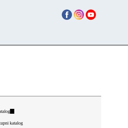
talog
(link
is
upni katalog
external)