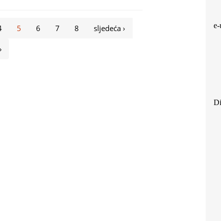
e-
4
5
6
7
8
sljedeća ›
»
Di