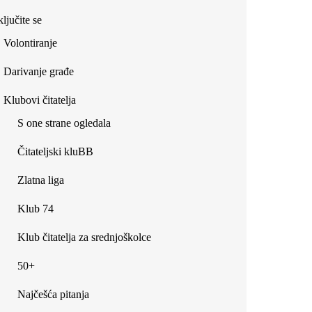
ljučite se
Volontiranje
Darivanje građe
Klubovi čitatelja
S one strane ogledala
Čitateljski kluBB
Zlatna liga
Klub 74
Klub čitatelja za srednjoškolce
50+
Najčešća pitanja