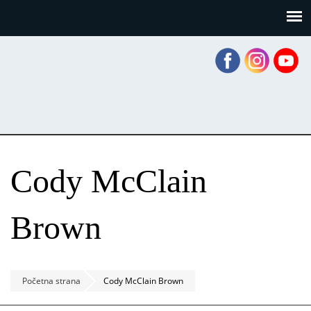
Skoči
Panel za upravljanje kolačićima
na
glavni
sadržaj
Cody McClain
Brown
Početna strana
Cody McClain Brown