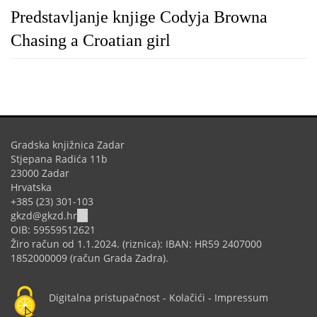
Predstavljanje knjige Codyja Browna
Chasing a Croatian girl
Gradska knjižnica Zadar
Stjepana Radića 11b
23000 Zadar
Hrvatska
+385 (23) 301-103
(link
gkzd@gkzd.hr
sends
OIB: 59559512621
e-
Žiro račun od 1.1.2024. (riznica): IBAN: HR59 2407000
mail)
1852000009 (račun Grada Zadra).
Digitalna pristupačnost
-
Kolačići
-
Impressum