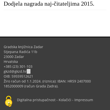
Dodjela nagrada naj-čitateljima 2015.
Gradska knjižnica Zadar
Stjepana Radića 11b
23000 Zadar
Hrvatska
+385 (23) 301-103
(link
gkzd@gkzd.hr
sends
OIB: 59559512621
e-
Žiro račun od 1.1.2024. (riznica): IBAN: HR59 2407000
mail)
1852000009 (račun Grada Zadra).
Digitalna pristupačnost
-
Kolačići
-
Impressum