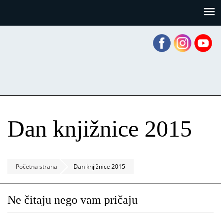
Skoči
Panel za upravljanje kolačićima
na
glavni
sadržaj
Dan knjižnice 2015
Početna strana
Dan knjižnice 2015
Ne čitaju nego vam pričaju