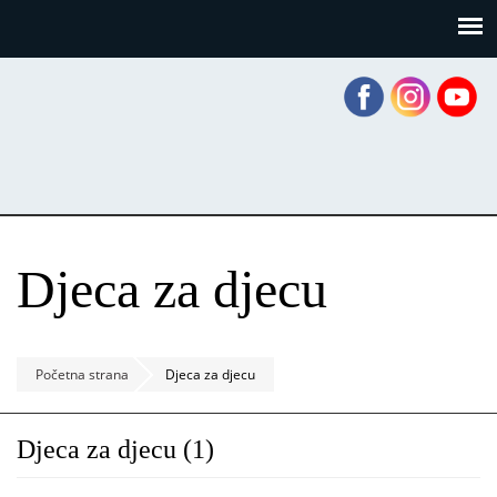
Skoči
Panel za upravljanje kolačićima
na
glavni
sadržaj
Djeca za djecu
Početna strana
Djeca za djecu
Djeca za djecu (1)