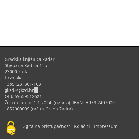
Gradska knjižnica Zadar
Stjepana Radića 11b
23000 Zadar
Hrvatska
+385 (23) 301-103
(link
gkzd@gkzd.hr
sends
OIB: 59559512621
e-
Žiro račun od 1.1.2024. (riznica): IBAN: HR59 2407000
mail)
1852000009 (račun Grada Zadra).
Digitalna pristupačnost
-
Kolačići
-
Impressum